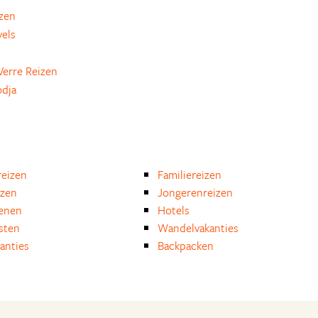
zen
els
Verre Reizen
odja
eizen
Familiereizen
izen
Jongerenreizen
enen
Hotels
isten
Wandelvakanties
anties
Backpacken