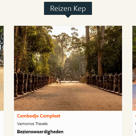
Reizen Kep
Cambodja Compleet
Vamonos Travels
Bezienswaardigheden