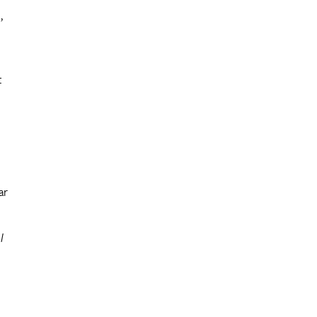
,
t
ar
l