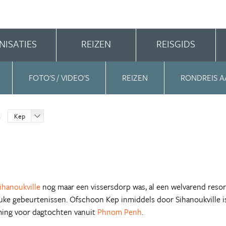
NISATIES
REIZEN
REISGIDS
FOTO'S / VIDEO'S
REIZEN
RONDREIS A
Kep
ihanoukville
nog maar een vissersdorp was, al een welvarend resor
leuke gebeurtenissen. Ofschoon Kep inmiddels door Sihanoukville i
ing voor dagtochten vanuit
Phnom Penh
.