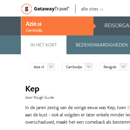
alle sites
Getaway
Travel
©
Azie
REISORGA
.nl
Cambodja
IN HET KORT
BEZIENSWAARDIGHEDEN
Azie.nl
Cambodja
Reisgids
Kep
door Rough Guide
In de jaren zestig van de vorige eeuw was Kep, toen
S
aan de kust - ook al volgden er later enkele minder 
overschaduwd, maakt het een comeback als bestemm