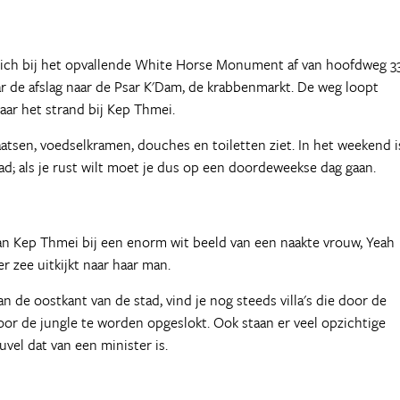
 zich bij het opvallende White Horse Monument af van hoofdweg 3
aar de afslag naar de Psar K'Dam, de krabbenmarkt. De weg loopt
aar het strand bij Kep Thmei.
aatsen, voedselkramen, douches en toiletten ziet. In het weekend i
d; als je rust wilt moet je dus op een doordeweekse dag gaan.
d van Kep Thmei bij een enorm wit beeld van een naakte vrouw, Yeah
r zee uitkijkt naar haar man.
n de oostkant van de stad, vind je nog steeds villa's die door de
oor de jungle te worden opgeslokt. Ook staan er veel opzichtige
el dat van een minister is.