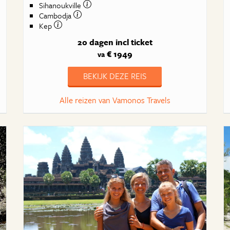
Sihanoukville
Cambodja
Kep
20 dagen
incl ticket
€ 1949
va
BEKIJK DEZE REIS
Alle reizen van Vamonos Travels