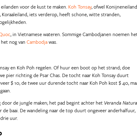
 eilanden voor de kust te maken.
Koh Tonsay
, ofwel Konijneneiland
 Koraaleiland, iets verderop, heeft schone, witte stranden,
ogelijkheden.
Quoc
, in Vietnamese wateren. Sommige Cambodjanen noemen he
n het nog van
Cambodja
was.
nsay en Koh Poh regelen. Of huur een boot op het strand; doe
we pier richting de Psar Chas. De tocht naar Koh Tonsay duurt
veer $ 10; de twee uur durende tocht naar Koh Poh kost $ 40, ma
 gaan.
 door de jungle maken; het pad begint achter het
Veranda Natura
er de baai. De wandeling naar de top duurt ongeveer anderhalfuur,
drie uur.
p