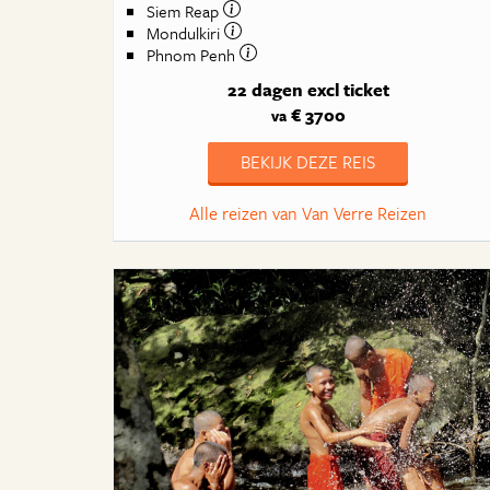
Siem Reap
Mondulkiri
Phnom Penh
22 dagen
excl ticket
€ 3700
va
BEKIJK DEZE REIS
Alle reizen van Van Verre Reizen