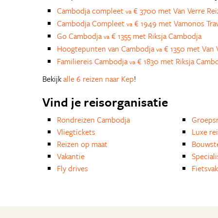
Cambodja compleet
€ 3700 met Van Verre Rei
va
Cambodja Compleet
€ 1949 met Vamonos Trav
va
Go Cambodja
€ 1355 met Riksja Cambodja
va
Hoogtepunten van Cambodja
€ 1350 met Van 
va
Familiereis Cambodja
€ 1830 met Riksja Camb
va
Bekijk
alle 6 reizen naar Kep
!
Vind je reisorganisatie
Rondreizen Cambodja
Groepsr
Vliegtickets
Luxe re
Reizen op maat
Bouwst
Vakantie
Special
Fly drives
Fietsvak