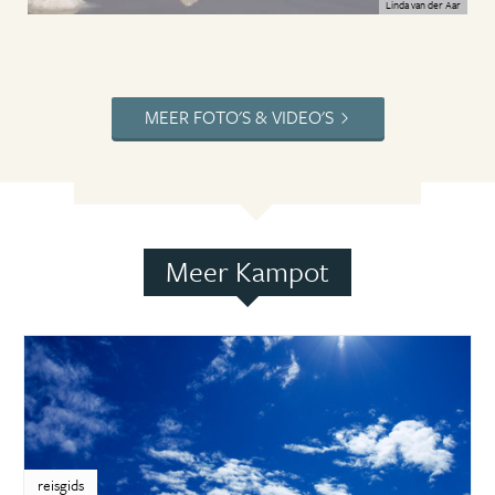
Linda van der Aar
MEER FOTO'S & VIDEO'S
Meer Kampot
reisgids