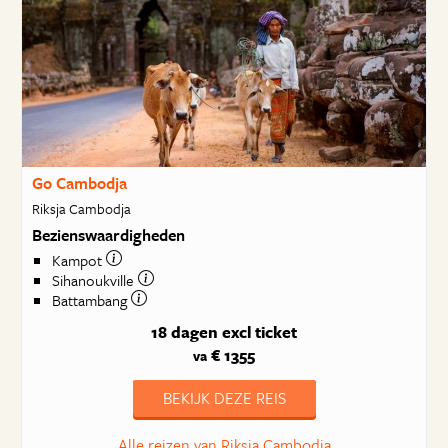
Go Cambodja
Riksja Cambodja
Bezienswaardigheden
Kampot
Sihanoukville
Battambang
18 dagen
excl ticket
€ 1355
va
BEKIJK DEZE REIS
Alle reizen van Riksja Cambodja