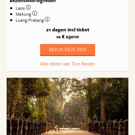
Bezienswaardigheden
Laos
Mekong
Luang Prabang
21 dagen
incl ticket
€ 25010
va
BEKIJK DEZE REIS
Alle reizen van Tico Reizen