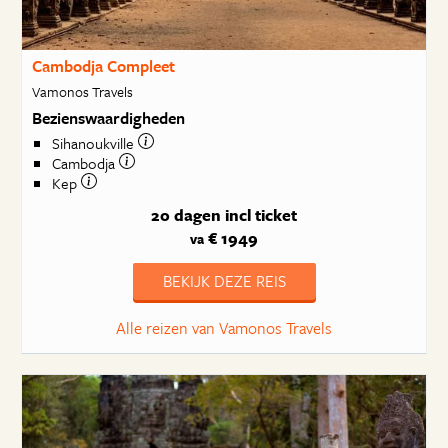
Cambodja Compleet
Vamonos Travels
Bezienswaardigheden
Sihanoukville
Cambodja
Kep
20 dagen
incl ticket
€ 1949
va
BEKIJK DEZE REIS
Alle reizen van Vamonos Travels