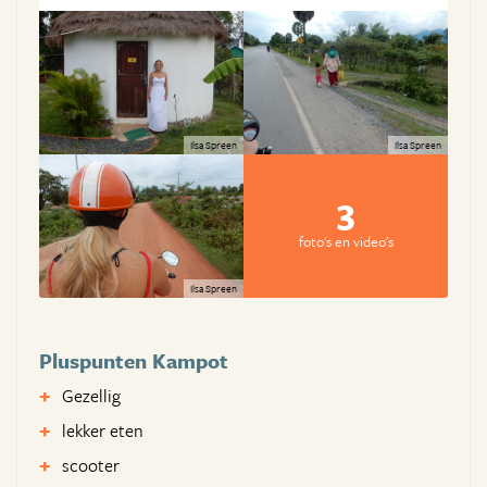
Ilsa Spreen
Ilsa Spreen
3
foto's en video's
Ilsa Spreen
Pluspunten Kampot
Gezellig
lekker eten
scooter