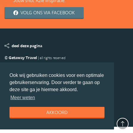
Jouw shot Azië inspiratie.
VOLG ONS VIA FACEBOOK
deel deze pagina
© Getaway Travel
| all rights reserved
Adverteren
Handige Links
Algemene Voorwaarden
Copyright
Privacy statement
Disclaimer
Cookies
Ook wij gebruiken cookies voor een optimale
gebruikerservaring. Door verder te gaan op
Volg Azie.nl
deze site ga je hiermee akkoord.
Nieuwsbrief
Facebook
Meer weten
AKKOORD