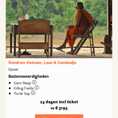
Rondreis Vietnam, Laos & Cambodja
Djoser
Bezienswaardigheden
Siem Reap
Killing Fields
Tonlé Sap
23 dagen
incl ticket
€ 3195
va