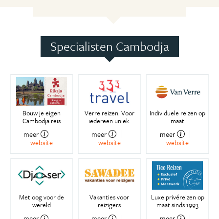
Specialisten Cambodja
Bouw je eigen
Verre reizen. Voor
Individuele reizen op
Cambodja reis
iedereen uniek.
maat
meer
meer
meer
website
website
website
Met oog voor de
Vakanties voor
Luxe privéreizen op
wereld
reizigers
maat sinds 1993
meer
meer
meer