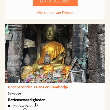
BEKIJK DEZE REIS
Alle reizen van Djoser
Groepsrondreis Laos en Cambodja
Sawadee
Bezienswaardigheden
Phnom Penh