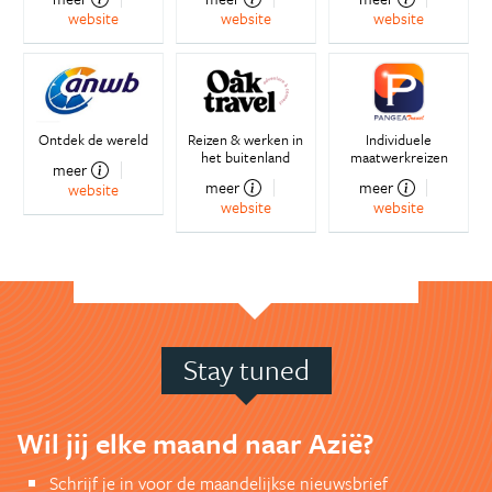
website
website
website
Ontdek de wereld
Reizen & werken in
Individuele
het buitenland
maatwerkreizen
meer
meer
meer
website
website
website
Stay tuned
Wil jij elke maand naar Azië?
Schrijf je in voor de maandelijkse nieuwsbrief