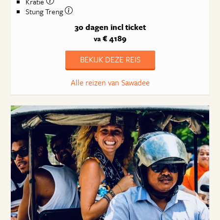
Kratie
Stung Treng
30 dagen
incl ticket
€ 4189
va
BEKIJK DEZE REIS
Alle reizen van Sawadee