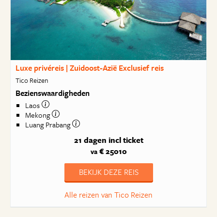
Luxe privéreis | Zuidoost-Azië Exclusief reis
Tico Reizen
Bezienswaardigheden
Laos
Mekong
Luang Prabang
21 dagen
incl ticket
€ 25010
va
BEKIJK DEZE REIS
Alle reizen van Tico Reizen