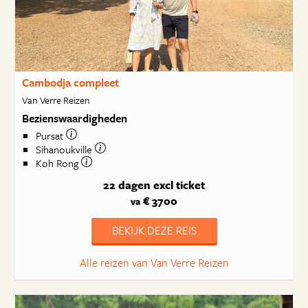
Cambodja compleet
Van Verre Reizen
Bezienswaardigheden
Pursat
Sihanoukville
Koh Rong
22 dagen
excl ticket
€ 3700
va
BEKIJK DEZE REIS
Alle reizen van Van Verre Reizen