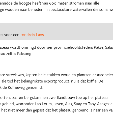
 gemiddelde hoogte heeft van 600 meter, stromen naar alle
lige wouden naar beneden in spectaculaire watervallen die soms w
ies voor een
rondreis Laos
lateau wordt omringd door vier provinciehoofdsteden: Pakse, Sala
eau zelf is Paksong.
re streek was, kapten hele stukken woud en plantten er aardbeien
le tijd het belangrijkste exportproduct, nu is dat koffie. De
k de Koffieweg genoemd.
ootten, pasten bergstammen zwerflandbouw toe op het plateau.
t gebied, waaronder Lao Loum, Laven, Alak, Suay en Taoy. Aangezi
s het niet meer dan gepast dat het plateau genoemd is naar een v