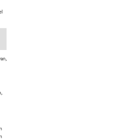
el
van,
,
en
an