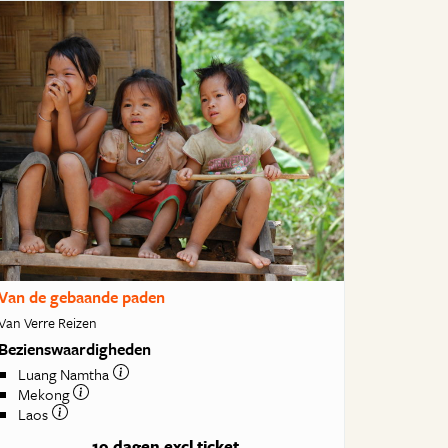
Van de gebaande paden
Van Verre Reizen
Bezienswaardigheden
Luang Namtha
Mekong
Laos
19 dagen
excl ticket