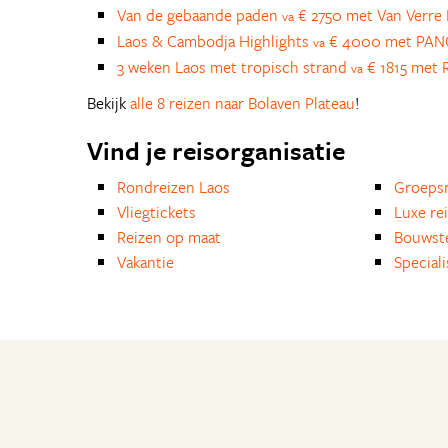
Van de gebaande paden
€ 2750 met Van Verre 
va
Laos & Cambodja Highlights
€ 4000 met PANG
va
3 weken Laos met tropisch strand
€ 1815 met R
va
Bekijk
alle 8 reizen naar Bolaven Plateau
!
Vind je reisorganisatie
Rondreizen Laos
Groepsr
Vliegtickets
Luxe re
Reizen op maat
Bouwst
Vakantie
Special