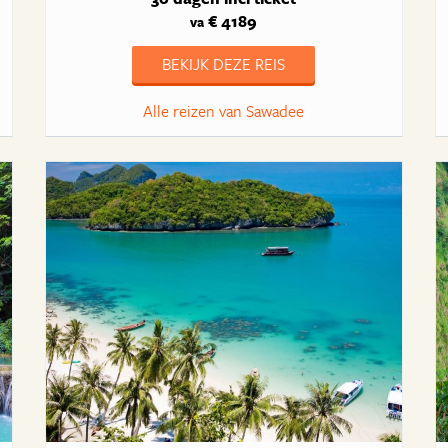
€ 4189
va
BEKIJK DEZE REIS
Alle reizen van Sawadee