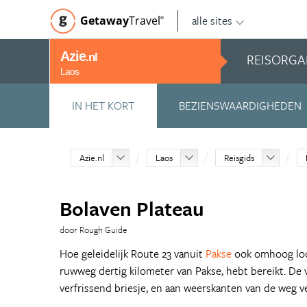
alle sites
Getaway
Travel
©
Azie
REISORGA
.nl
Laos
IN HET KORT
BEZIENSWAARDIGHEDEN
Azie.nl
Laos
Reisgids
Bolaven Plateau
door Rough Guide
Hoe geleidelijk Route 23 vanuit
Pakse
ook omhoog loop
ruwweg dertig kilometer van Pakse, hebt bereikt. De 
verfrissend briesje, en aan weerskanten van de weg v