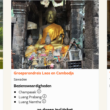
Groepsrondreis Laos en Cambodja
Sawadee
Bezienswaardigheden
Champasak
Luang Prabang
Luang Namtha
30 dagen
incl ticket