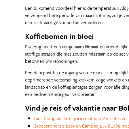
Een bijkomend voordeel hier is de temperatuur. Als j
verzengend hete periode van maart tot mei, zul je ve
een zachtaardige vriend kan veranderen.
Koffiebomen in bloei
Paksong heeft een aangenaam klimaat en vriendelijke
stoffige straten die niet zouden misstaan op de se
betonnen winkelwoningen.
Een deurpost bij de ingang van de markt is mogelijk h
deprimerende verzameling krakkemikkige winkels en
landschap en de koffieplantages zorgen voor afleiding
een bedwelmende geur verspreiden.
Vind je reis of vakantie naar B
Laos Compleet
€ 4000 met Van Verre Reizen
va
Groepsrondreis Laos en Cambodja
€ 4189 met
va