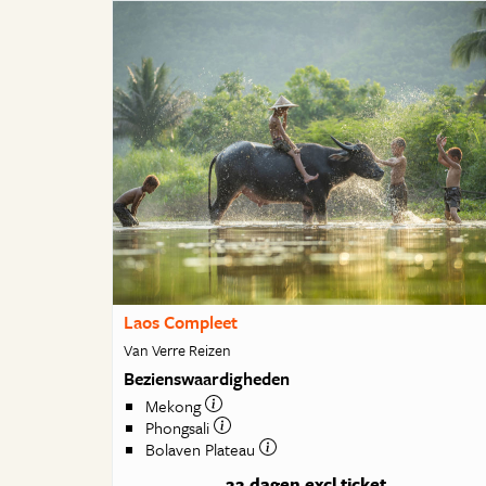
Laos Compleet
Van Verre Reizen
Bezienswaardigheden
Mekong
Phongsali
Bolaven Plateau
22 dagen
excl ticket