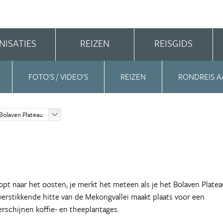
NISATIES
REIZEN
REISGIDS
FOTO'S / VIDEO'S
REIZEN
RONDREIS A
Bolaven Plateau
t naar het oosten, je merkt het meteen als je het Bolaven Platea
verstikkende hitte van de Mekongvallei maakt plaats voor een
erschijnen koffie- en theeplantages.