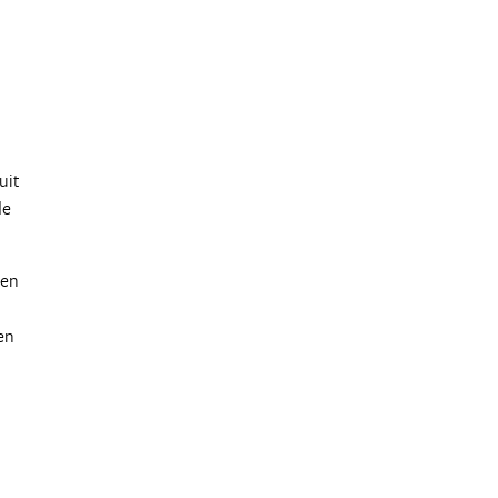
uit
de
een
en