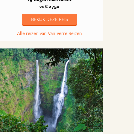
€ 2750
va
BEKIJK DEZE REIS
Alle reizen van Van Verre Reizen