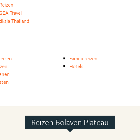
Reizen
EA Travel
iksja Thailand
eizen
Familiereizen
izen
Hotels
enen
isten
Reizen Bolaven Plateau