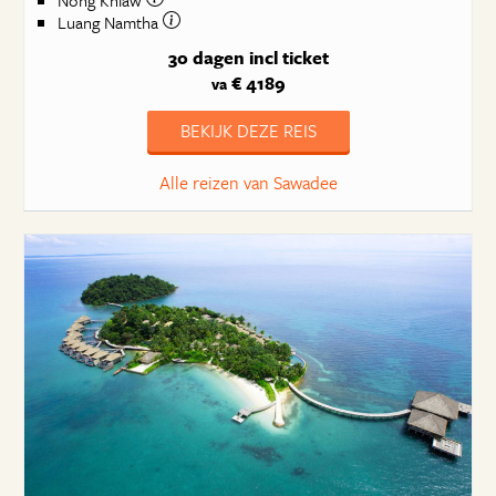
Nong Khiaw
Luang Namtha
30 dagen
incl ticket
€ 4189
va
BEKIJK DEZE REIS
Alle reizen van Sawadee