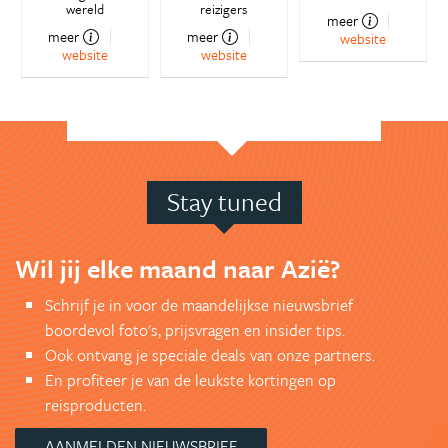
wereld
reizigers
meer
meer
meer
website
website
website
Stay tuned
Wil jij elke maand naar Azië?
Schrijf je in voor de maandelijkse nieuwsbrief
boordevol foto's, prijsvragen en insider tips.
Ook ontvang je speciale deals van onze partners.
En profiteer je van de leukste kortingen op
reisproducten.
AANMELDEN NIEUWSBRIEF