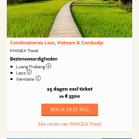
Combinatiereis Laos, Vietnam & Cambodja
PANGEA Travel
Bezienswaardigheden
Luang Prabang
Laos
Vientiane
25 dagen
excl ticket
€ 5500
va
BEKIJK DEZE REIS
Alle reizen van PANGEA Travel