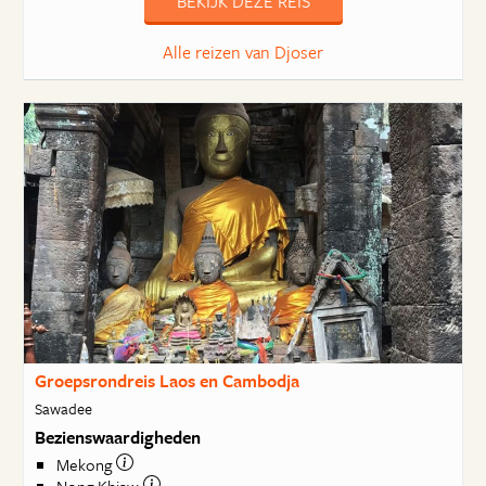
BEKIJK DEZE REIS
Alle reizen van Djoser
Groepsrondreis Laos en Cambodja
Sawadee
Bezienswaardigheden
Mekong