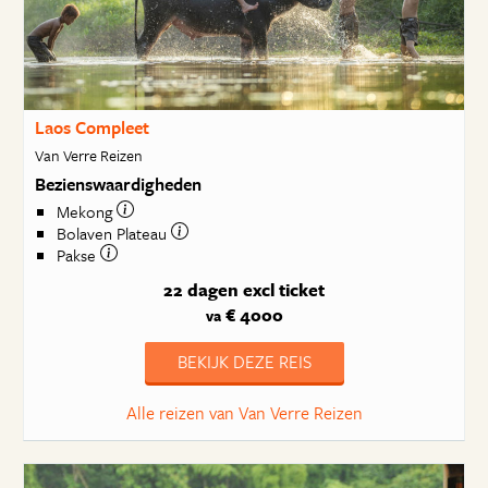
Laos Compleet
Van Verre Reizen
Bezienswaardigheden
Mekong
Bolaven Plateau
Pakse
22 dagen
excl ticket
€ 4000
va
BEKIJK DEZE REIS
Alle reizen van Van Verre Reizen