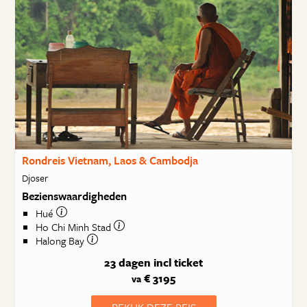
Rondreis Vietnam, Laos & Cambodja
Djoser
Bezienswaardigheden
Hué
Ho Chi Minh Stad
Halong Bay
23 dagen
incl ticket
€ 3195
va