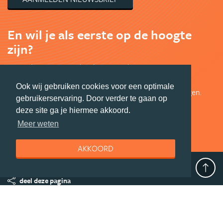
En wil je als eerste op de hoogte
zijn?
Volg ons op Facebook voor exclusieve
Azië aanbiedingen en leuk Azië nieuws.
Ook wij gebruiken cookies voor een optimale
Bekijk de mooiste foto's en doe mee met prijsvragen.
gebruikerservaring. Door verder te gaan op
Jouw shot Azië inspiratie.
deze site ga je hiermee akkoord.
VOLG ONS VIA FACEBOOK
Meer weten
AKKOORD
deel deze pagina
© Getaway Travel
| all rights reserved
Adverteren
Handige Links
Algemene Voorwaarden