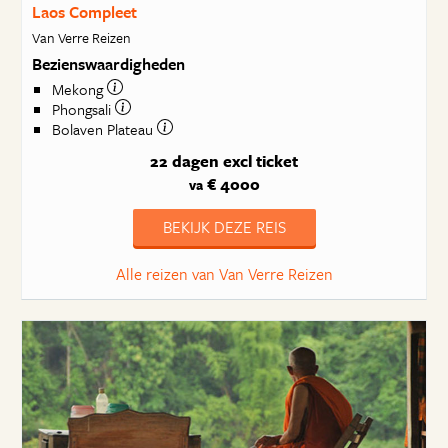
Laos Compleet
Van Verre Reizen
Bezienswaardigheden
Mekong
Phongsali
Bolaven Plateau
22 dagen
excl ticket
€ 4000
va
BEKIJK DEZE REIS
Alle reizen van Van Verre Reizen