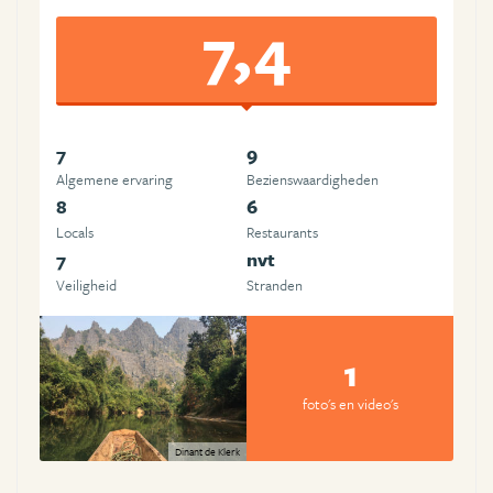
7,4
7
9
Algemene ervaring
Beziens­waardigheden
8
6
Locals
Restaurants
7
nvt
Veiligheid
Stranden
1
foto's en video's
Dinant de Klerk