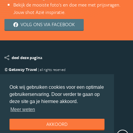
Bekijk de mooiste foto's en doe mee met prijsvragen.
Jouw shot Azië inspiratie.
VOLG ONS VIA FACEBOOK
deel deze pagina
© Getaway Travel
| all rights reserved
Adverteren
Handige Links
Algemene Voorwaarden
Copyright
Privacy statement
Disclaimer
Cookies
Ook wij gebruiken cookies voor een optimale
gebruikerservaring. Door verder te gaan op
Volg Azie.nl
deze site ga je hiermee akkoord.
Nieuwsbrief
Facebook
Meer weten
AKKOORD