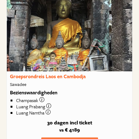
Groepsrondreis Laos en Cambodja
Sawadee
Bezienswaardigheden
Champasak
Luang Prabang
Luang Namtha
30 dagen
incl ticket
€ 4189
va