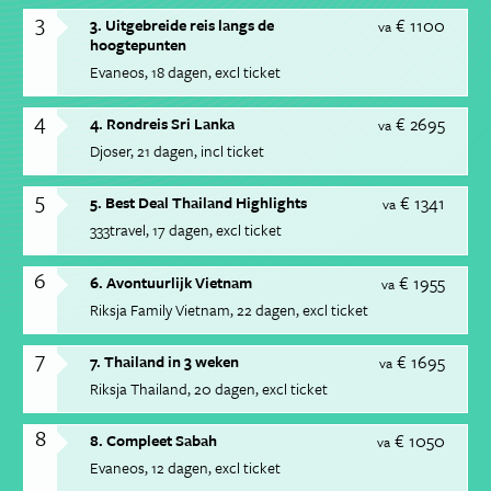
3
€ 1100
3. Uitgebreide reis langs de
va
hoogtepunten
Evaneos
18 dagen
excl ticket
4
€ 2695
4. Rondreis Sri Lanka
va
Djoser
21 dagen
incl ticket
5
€ 1341
5. Best Deal Thailand Highlights
va
333travel
17 dagen
excl ticket
6
€ 1955
6. Avontuurlijk Vietnam
va
Riksja Family Vietnam
22 dagen
excl ticket
7
€ 1695
7. Thailand in 3 weken
va
Riksja Thailand
20 dagen
excl ticket
8
€ 1050
8. Compleet Sabah
va
Evaneos
12 dagen
excl ticket