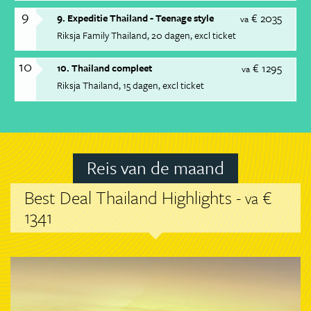
9
€ 2035
9. Expeditie Thailand - Teenage style
va
Riksja Family Thailand
20 dagen
excl ticket
10
€ 1295
10. Thailand compleet
va
Riksja Thailand
15 dagen
excl ticket
Reis van de maand
Best Deal Thailand Highlights -
€
va
1341