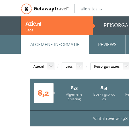
alle sites
Getaway
Travel
©
Azie
REISORGA
.nl
Laos
ALGEMENE INFORMATIE
REVIEWS
Azie.nl
Laos
Reisorganisaties
8,3
8,3
8,2
Algemene
Boekingsproc
Re
ervaring
es
Aantal reviews: 98