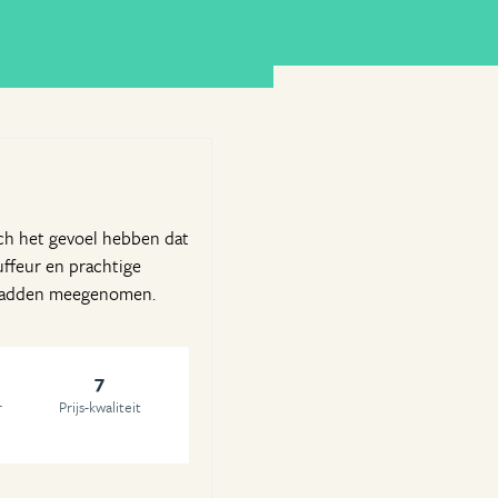
och het gevoel hebben dat
uffeur en prachtige
t hadden meegenomen.
7
r
Prijs-kwaliteit