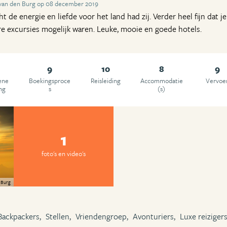
 van den Burg op 08 december 2019
cht de energie en liefde voor het land had zij. Verder heel fijn dat j
re excursies mogelijk waren. Leuke, mooie en goede hotels.
9
10
8
9
ene
Boekingsproce
Reisleiding
Accommodatie
Vervoe
ng
s
(s)
1
foto's en video's
n Burg
Backpackers,
Stellen,
Vriendengroep,
Avonturiers,
Luxe reizigers