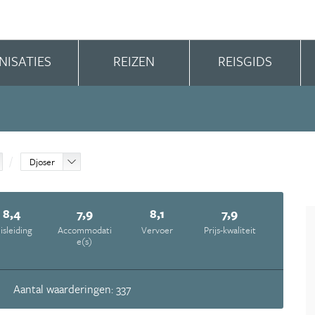
NISATIES
REIZEN
REISGIDS
Djoser
8,4
7,9
8,1
7,9
isleiding
Accommodati
Vervoer
Prijs-kwaliteit
e(s)
Aantal waarderingen: 337