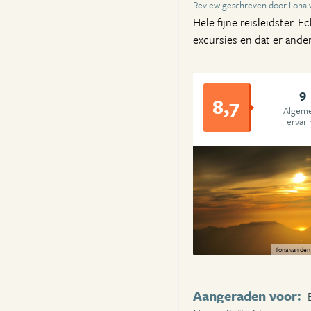
Review geschreven door Ilona
Hele fijne reisleidster. E
excursies en dat er ande
9
8,7
Algem
ervari
Ilona van de
Aangeraden voor: