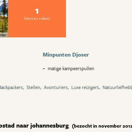
1
foto's en video's
 Heer
Minpunten Djoser
matige kampeerspullen
Backpackers,
Stellen,
Avonturiers,
Luxe reizigers,
Natuurliefheb
pstad naar johannesburg
(bezocht in november 201