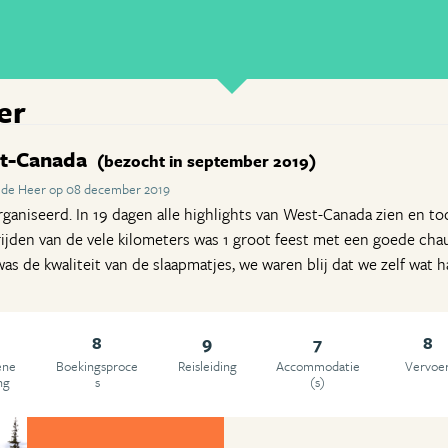
er
st-Canada
(bezocht in september 2019)
 de Heer op 08 december 2019
rganiseerd. In 19 dagen alle highlights van West-Canada zien en t
 rijden van de vele kilometers was 1 groot feest met een goede cha
as de kwaliteit van de slaapmatjes, we waren blij dat we zelf wa
8
9
7
8
ene
Boekingsproce
Reisleiding
Accommodatie
Vervoe
ng
s
(s)