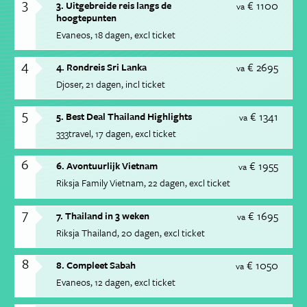
3
€ 1100
3. Uitgebreide reis langs de
va
hoogtepunten
Evaneos
18 dagen
excl ticket
4
€ 2695
4. Rondreis Sri Lanka
va
Djoser
21 dagen
incl ticket
5
€ 1341
5. Best Deal Thailand Highlights
va
333travel
17 dagen
excl ticket
6
€ 1955
6. Avontuurlijk Vietnam
va
Riksja Family Vietnam
22 dagen
excl ticket
7
€ 1695
7. Thailand in 3 weken
va
Riksja Thailand
20 dagen
excl ticket
8
€ 1050
8. Compleet Sabah
va
Evaneos
12 dagen
excl ticket