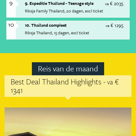
9
€ 2035
9. Expeditie Thailand - Teenage style
va
Riksja Family Thailand
20 dagen
excl ticket
10
€ 1295
10. Thailand compleet
va
Riksja Thailand
15 dagen
excl ticket
Reis van de maand
Best Deal Thailand Highlights -
€
va
1341