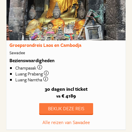
Groepsrondreis Laos en Cambodja
Sawadee
Bezienswaardigheden
Champasak
Luang Prabang
Luang Namtha
30 dagen
incl ticket
€ 4189
va
BEKIJK DEZE REIS
Alle reizen van Sawadee