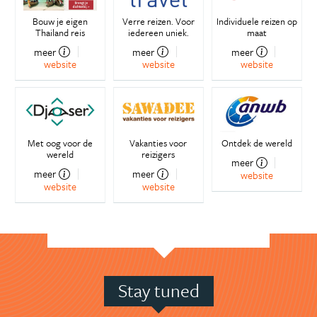
Bouw je eigen
Verre reizen. Voor
Individuele reizen op
Thailand reis
iedereen uniek.
maat
meer
meer
meer
website
website
website
Met oog voor de
Vakanties voor
Ontdek de wereld
wereld
reizigers
meer
meer
meer
website
website
website
Stay tuned