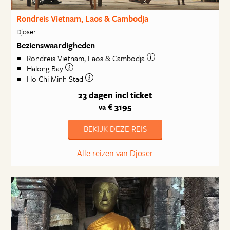
Rondreis Vietnam, Laos & Cambodja
Djoser
Bezienswaardigheden
Rondreis Vietnam, Laos & Cambodja
Halong Bay
Ho Chi Minh Stad
23 dagen
incl ticket
€ 3195
va
BEKIJK DEZE REIS
Alle reizen van Djoser