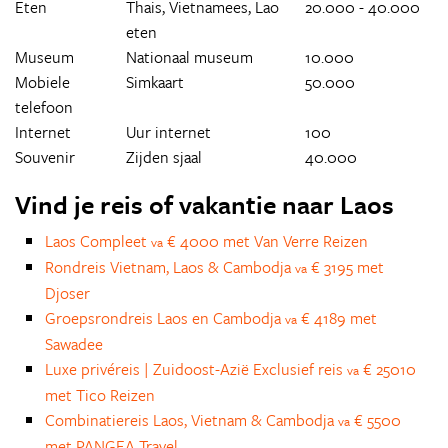
Eten
Thais, Vietnamees, Lao
20.000 - 40.000
eten
Museum
Nationaal museum
10.000
Mobiele
Simkaart
50.000
telefoon
Internet
Uur internet
100
Souvenir
Zijden sjaal
40.000
Vind je reis of vakantie naar Laos
Laos Compleet
€ 4000 met Van Verre Reizen
va
Rondreis Vietnam, Laos & Cambodja
€ 3195 met
va
Djoser
Groepsrondreis Laos en Cambodja
€ 4189 met
va
Sawadee
Luxe privéreis | Zuidoost-Azië Exclusief reis
€ 25010
va
met Tico Reizen
Combinatiereis Laos, Vietnam & Cambodja
€ 5500
va
met PANGEA Travel