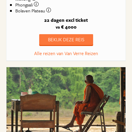
Phongsali
Bolaven Plateau
22 dagen
excl ticket
€ 4000
va
BEKIJK DEZE REIS
Alle reizen van Van Verre Reizen