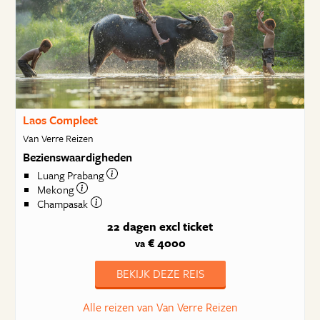
Laos Compleet
Van Verre Reizen
Bezienswaardigheden
Luang Prabang
Mekong
Champasak
22 dagen
excl ticket
€ 4000
va
BEKIJK DEZE REIS
Alle reizen van Van Verre Reizen