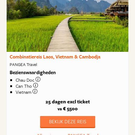
Combinatiereis Laos, Vietnam & Cambodja
PANGEA Travel
Bezienswaardigheden
Chau Doc
Can Tho
Vietnam
25 dagen
excl ticket
€ 5500
va
BEKIJK DEZE REIS