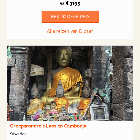
€ 3195
va
BEKIJK DEZE REIS
Alle reizen van Djoser
Groepsrondreis Laos en Cambodja
Sawadee