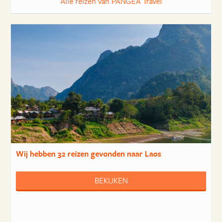
Alle reizen van PANGEA Travel
Wij hebben
32 reizen
gevonden naar Laos
BEKIJKEN