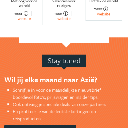
Met oog voor de
Vakanties voor
Ontdek de wereld
wereld
reizigers
meer
meer
meer
website
website
website
Stay tuned
Wil jij elke maand naar Azië?
Schrijf je in voor de maandelijkse nieuwsbrief
boordevol foto's, prijsvragen en insider tips.
Ook ontvang je speciale deals van onze partners.
En profiteer je van de leukste kortingen op
reisproducten.