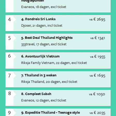
hoogtepunten
Evaneos
18 dagen
excl ticket
4
€ 2695
4. Rondreis Sri Lanka
va
Djoser
21 dagen
incl ticket
5
€ 1341
5. Best Deal Thailand Highlights
va
333travel
17 dagen
excl ticket
6
€ 1955
6. Avontuurlijk Vietnam
va
Riksja Family Vietnam
22 dagen
excl ticket
7
€ 1695
7. Thailand in 3 weken
va
Riksja Thailand
20 dagen
excl ticket
8
€ 1050
8. Compleet Sabah
va
Evaneos
12 dagen
excl ticket
9
€ 2035
9. Expeditie Thailand - Teenage style
va