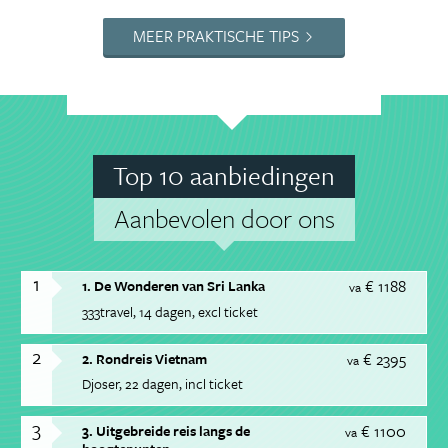
MEER PRAKTISCHE TIPS
Top 10 aanbiedingen
Aanbevolen door ons
1
€ 1188
1. De Wonderen van Sri Lanka
va
333travel
14 dagen
excl ticket
2
€ 2395
2. Rondreis Vietnam
va
Djoser
22 dagen
incl ticket
3
€ 1100
3. Uitgebreide reis langs de
va