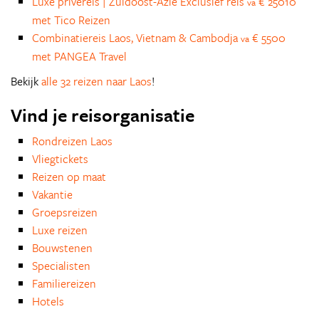
Luxe privéreis | Zuidoost-Azië Exclusief reis
€ 25010
va
met Tico Reizen
Combinatiereis Laos, Vietnam & Cambodja
€ 5500
va
met PANGEA Travel
Bekijk
alle 32 reizen naar Laos
!
Vind je reisorganisatie
Rondreizen Laos
Vliegtickets
Reizen op maat
Vakantie
Groepsreizen
Luxe reizen
Bouwstenen
Specialisten
Familiereizen
Hotels