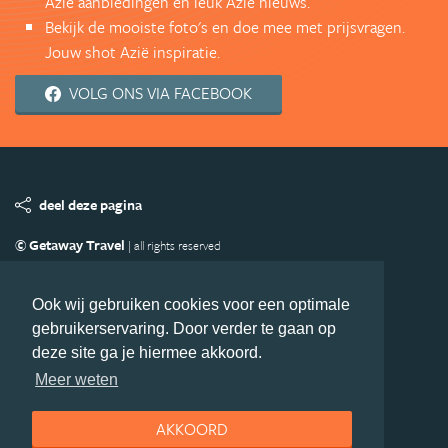
Azië aanbiedingen en leuk Azië nieuws.
Bekijk de mooiste foto's en doe mee met prijsvragen.
Jouw shot Azië inspiratie.
VOLG ONS VIA FACEBOOK
deel deze pagina
© Getaway Travel
| all rights reserved
Adverteren
Handige Links
Algemene Voorwaarden
Copyright
Privacy statement
Disclaimer
Cookies
Ook wij gebruiken cookies voor een optimale
gebruikerservaring. Door verder te gaan op
Volg Azie.nl
deze site ga je hiermee akkoord.
Nieuwsbrief
Facebook
Meer weten
AKKOORD