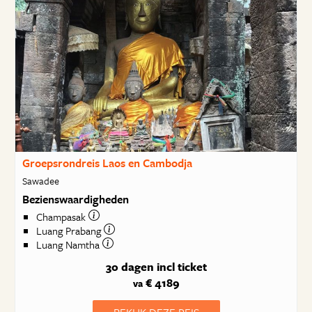
Groepsrondreis Laos en Cambodja
Sawadee
Bezienswaardigheden
Champasak
Luang Prabang
Luang Namtha
30 dagen
incl ticket
€ 4189
va