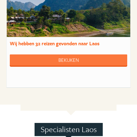
Wij hebben
32 reizen
gevonden naar Laos
BEKIJKEN
Specialisten Laos