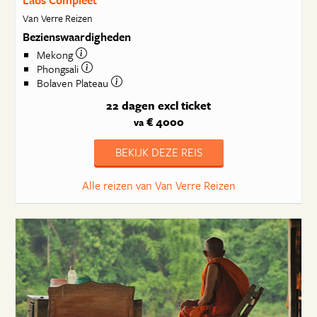
Laos Compleet
Van Verre Reizen
Bezienswaardigheden
Mekong
Phongsali
Bolaven Plateau
22 dagen
excl ticket
€ 4000
va
BEKIJK DEZE REIS
Alle reizen van Van Verre Reizen