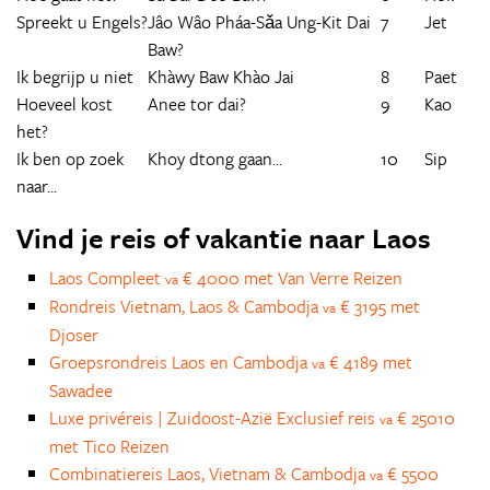
Spreekt u Engels?
Jâo Wâo Pháa-Sǎa Ung-Kit Dai
7
Jet
Baw?
Ik begrijp u niet
Khàwy Baw Khào Jai
8
Paet
Hoeveel kost
Anee tor dai?
9
Kao
het?
Ik ben op zoek
Khoy dtong gaan...
10
Sip
naar...
Vind je reis of vakantie naar Laos
Laos Compleet
€ 4000 met Van Verre Reizen
va
Rondreis Vietnam, Laos & Cambodja
€ 3195 met
va
Djoser
Groepsrondreis Laos en Cambodja
€ 4189 met
va
Sawadee
Luxe privéreis | Zuidoost-Azië Exclusief reis
€ 25010
va
met Tico Reizen
Combinatiereis Laos, Vietnam & Cambodja
€ 5500
va