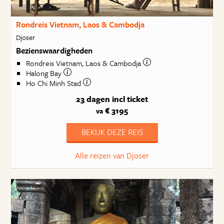
Rondreis Vietnam, Laos & Cambodja
Djoser
Bezienswaardigheden
Rondreis Vietnam, Laos & Cambodja
Halong Bay
Ho Chi Minh Stad
23 dagen
incl ticket
€ 3195
va
BEKIJK DEZE REIS
Alle reizen van Djoser