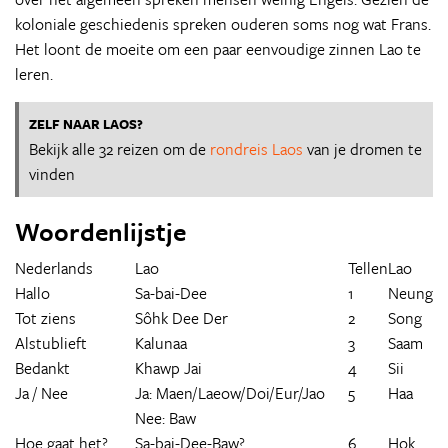
koloniale geschiedenis spreken ouderen soms nog wat Frans.
Het loont de moeite om een paar eenvoudige zinnen Lao te
leren.
ZELF NAAR LAOS?
Bekijk alle 32 reizen om de
rondreis Laos
van je dromen te
vinden
Woordenlijstje
Nederlands
Lao
Tellen
Lao
Hallo
Sa-bai-Dee
1
Neung
Tot ziens
Sôhk Dee Der
2
Song
Alstublieft
Kalunaa
3
Saam
Bedankt
Khawp Jai
4
Sii
Ja / Nee
Ja: Maen/Laeow/Doi/Eur/Jao
5
Haa
Nee: Baw
Hoe gaat het?
Sa-bai-Dee-Baw?
6
Hok