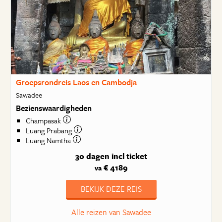
Groepsrondreis Laos en Cambodja
Sawadee
Bezienswaardigheden
Champasak
Luang Prabang
Luang Namtha
30 dagen
incl ticket
€ 4189
va
BEKIJK DEZE REIS
Alle reizen van Sawadee