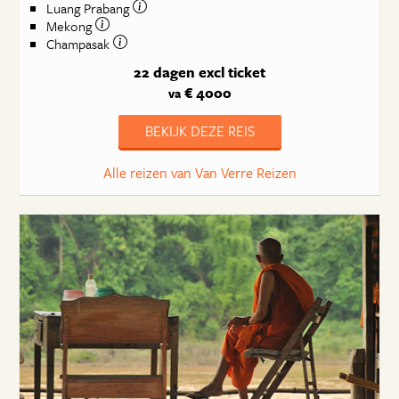
Luang Prabang
Mekong
Champasak
22 dagen
excl ticket
€ 4000
va
BEKIJK DEZE REIS
Alle reizen van Van Verre Reizen