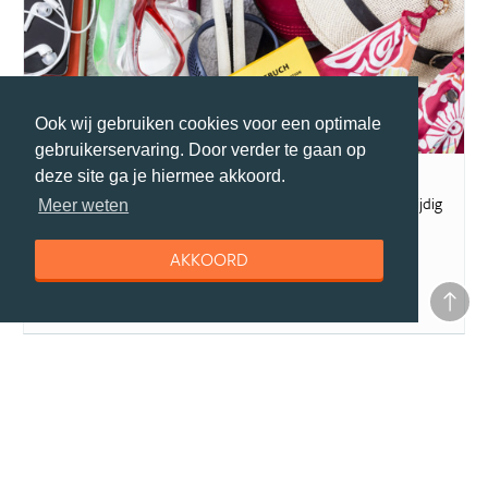
Ook wij gebruiken cookies voor een optimale
reisgids
gebruikerservaring. Door verder te gaan op
Inentingen & vaccinaties Cambodja
deze site ga je hiermee akkoord.
Reis jij binnenkort naar Cambodja? Vergeet dan niet om je tijdig
Meer weten
te laten vaccineren. In...
AKKOORD