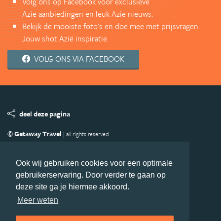
Volg ons op Facebook voor exclusieve
Azië aanbiedingen en leuk Azië nieuws.
Bekijk de mooiste foto's en doe mee met prijsvragen.
Jouw shot Azië inspiratie.
VOLG ONS VIA FACEBOOK
deel deze pagina
© Getaway Travel
| all rights reserved
Adverteren
Handige Links
Algemene Voorwaarden
Copyright
Privacy statement
Disclaimer
Cookies
Ook wij gebruiken cookies voor een optimale
gebruikerservaring. Door verder te gaan op
Volg Azie.nl
deze site ga je hiermee akkoord.
Nieuwsbrief
Facebook
Meer weten