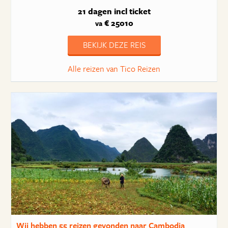
21 dagen
incl ticket
€ 25010
va
BEKIJK DEZE REIS
Alle reizen van Tico Reizen
Wij hebben
55 reizen
gevonden naar Cambodja