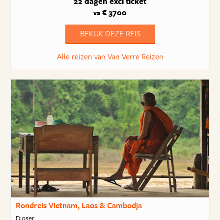
22 dagen
excl ticket
€ 3700
va
BEKIJK DEZE REIS
Alle reizen van Van Verre Reizen
Rondreis Vietnam, Laos & Cambodja
Djoser