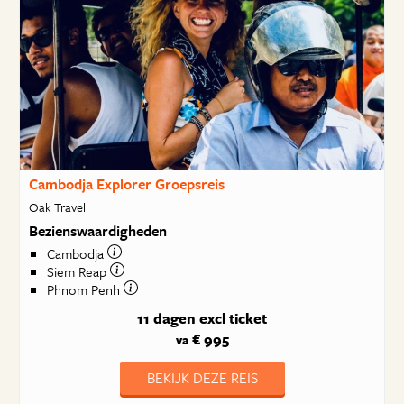
Cambodja Explorer Groepsreis
Oak Travel
Bezienswaardigheden
Cambodja
Siem Reap
Phnom Penh
11 dagen
excl ticket
€ 995
va
BEKIJK DEZE REIS