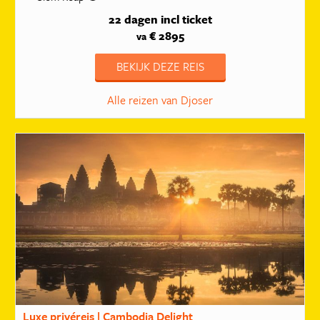
22 dagen
incl ticket
€ 2895
va
BEKIJK DEZE REIS
Alle reizen van Djoser
Luxe privéreis | Cambodja Delight