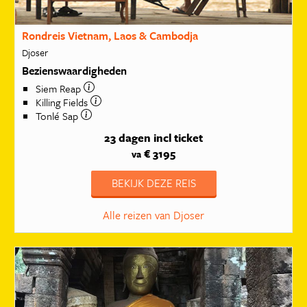
Rondreis Vietnam, Laos & Cambodja
Djoser
Bezienswaardigheden
Siem Reap
Killing Fields
Tonlé Sap
23 dagen
incl ticket
€ 3195
va
BEKIJK DEZE REIS
Alle reizen van Djoser