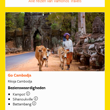
Alle reizen van Vamonos Travels
Go Cambodja
Riksja Cambodja
Bezienswaardigheden
Kampot
Sihanoukville
Battambang