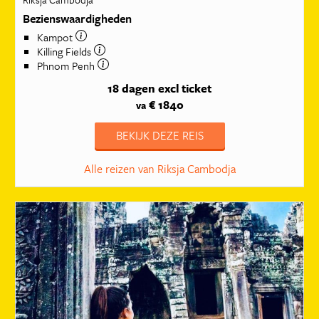
Bezienswaardigheden
Kampot
Killing Fields
Phnom Penh
18 dagen
excl ticket
€ 1840
va
BEKIJK DEZE REIS
Alle reizen van Riksja Cambodja