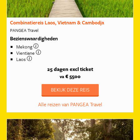
Combinatiereis Laos, Vietnam & Cambodja
PANGEA Travel
Bezienswaardigheden
Mekong
Vientiane
Laos
25 dagen
excl ticket
€ 5500
va
BEKIJK DEZE REIS
Alle reizen van PANGEA Travel