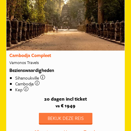
Cambodja Compleet
Vamonos Travels
Bezienswaardigheden
Sihanoukville
Cambodja
Kep
20 dagen
incl ticket
€ 1949
va
BEKIJK DEZE REIS