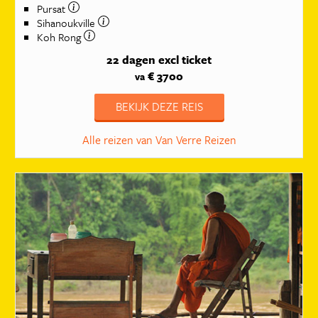
Pursat
Sihanoukville
Koh Rong
22 dagen
excl ticket
€ 3700
va
BEKIJK DEZE REIS
Alle reizen van Van Verre Reizen