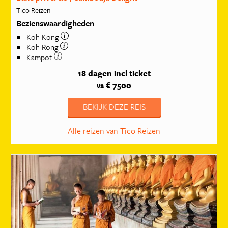
Tico Reizen
Bezienswaardigheden
Koh Kong
Koh Rong
Kampot
18 dagen
incl ticket
€ 7500
va
BEKIJK DEZE REIS
Alle reizen van Tico Reizen