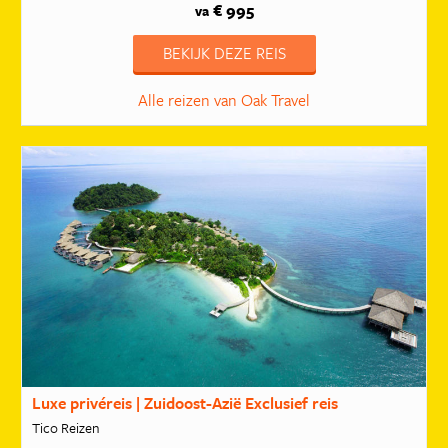
€ 995
va
BEKIJK DEZE REIS
Alle reizen van Oak Travel
Luxe privéreis | Zuidoost-Azië Exclusief reis
Tico Reizen