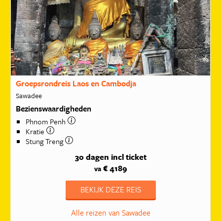
Groepsrondreis Laos en Cambodja
Sawadee
Bezienswaardigheden
Phnom Penh
Kratie
Stung Treng
30 dagen
incl ticket
€ 4189
va
BEKIJK DEZE REIS
Alle reizen van Sawadee