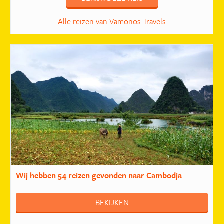
Alle reizen van Vamonos Travels
Wij hebben
54 reizen
gevonden naar Cambodja
BEKIJKEN