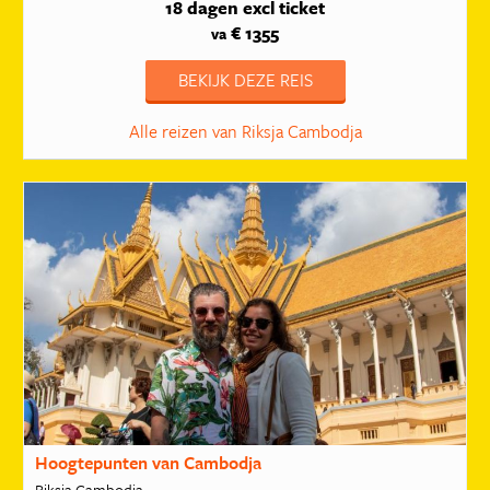
18 dagen
excl ticket
€ 1355
va
BEKIJK DEZE REIS
Alle reizen van Riksja Cambodja
Hoogtepunten van Cambodja
Riksja Cambodja