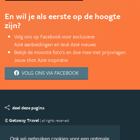
En wil je als eerste op de hoogte
zijn?
Volg ons op Facebook voor exclusieve
Azië aanbiedingen en leuk Azië nieuws.
Bekijk de mooiste foto's en doe mee met prijsvragen.
Jouw shot Azië inspiratie.
VOLG ONS VIA FACEBOOK
deel deze pagina
© Getaway Travel
| all rights reserved
Adverteren
Handige Links
Algemene Voorwaarden
Copyright
Privacy statement
Disclaimer
Cookies
Ook wij gebruiken cookies voor een optimale