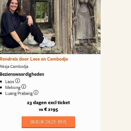
Rondreis door Laos en Cambodja
Riksja Cambodja
Bezienswaardigheden
Laos
Mekong
Luang Prabang
23 dagen
excl ticket
€ 2195
va
BEKIJK DEZE REIS