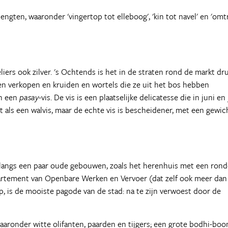
ngten, waaronder 'vingertop tot elleboog', 'kin tot navel' en 'omt
ers ook zilver. 's Ochtends is het in de straten rond de markt dr
 verkopen en kruiden en wortels die ze uit het bos hebben
an een
pasay
-vis. De vis is een plaatselijke delicatesse die in juni en 
t als een walvis, maar de echte vis is bescheidener, met een gewic
e langs een paar oude gebouwen, zoals het herenhuis met een rond
departement van Openbare Werken en Vervoer (dat zelf ook meer dan
p, is de mooiste pagode van de stad: na te zijn verwoest door de
aronder witte olifanten, paarden en tijgers; een grote bodhi-bo