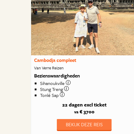
Cambodja compleet
Van Verre Reizen
Bezienswaardigheden
Sihanoukville
Stung Treng
Tonlé Sap
22 dagen
excl ticket
€ 3700
va
BEKIJK DEZE REIS