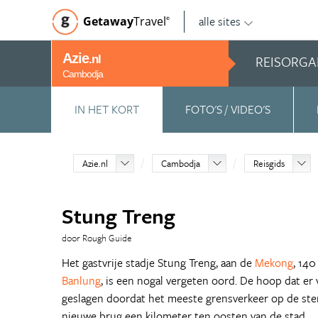
alle sites
Getaway
Travel
©
Azie
REISORGA
.nl
Cambodja
IN HET KORT
FOTO'S / VIDEO'S
Azie.nl
Cambodja
Reisgids
Stung Treng
door Rough Guide
Het gastvrije stadje Stung Treng, aan de
Mekong
, 14
Banlung
, is een nogal vergeten oord. De hoop dat er
geslagen doordat het meeste grensverkeer op de ster
nieuwe brug een kilometer ten oosten van de stad.