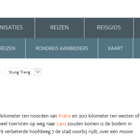
NISATIES
REIZEN
REISGIDS
REIZEN
RONDREIS AANBIEDERS
KAART
Stung Treng
0 kilometer ten noorden van
Kratie
en 200 kilometer ten westen of
 veel toeristen op weg naar
Laos
zouden komen is de bodem in
k verbeterde hoofdweg 7 de stad voorbij rijdt, over een mooie