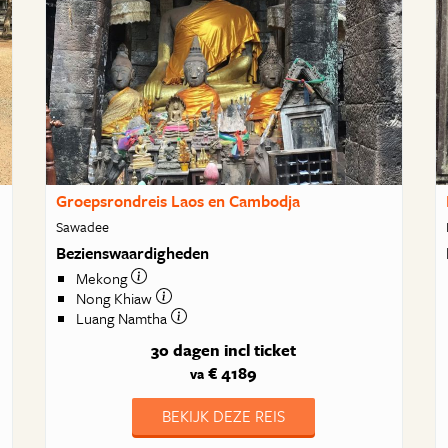
Groepsrondreis Laos en Cambodja
Sawadee
Bezienswaardigheden
Mekong
Nong Khiaw
Luang Namtha
30 dagen
incl ticket
€ 4189
va
BEKIJK DEZE REIS