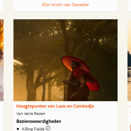
Alle reizen van Sawadee
Hoogtepunten van Laos en Cambodja
Van Verre Reizen
Bezienswaardigheden
Killing Fields