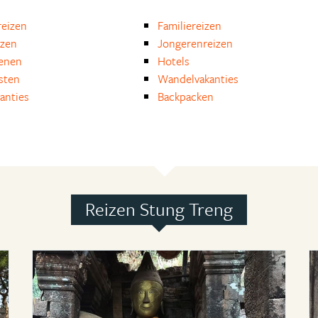
eizen
Familiereizen
izen
Jongerenreizen
enen
Hotels
isten
Wandelvakanties
anties
Backpacken
Reizen Stung Treng