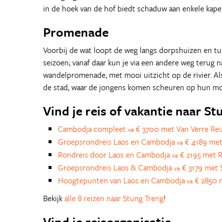
in de hoek van de hof biedt schaduw aan enkele kapel
Promenade
Voorbij de wat loopt de weg langs dorpshuizen en tu
seizoen; vanaf daar kun je via een andere weg terug na
wandelpromenade, met mooi uitzicht op de rivier. Als 
de stad, waar de jongens komen scheuren op hun mo
Vind je reis of vakantie naar S
Cambodja compleet
€ 3700 met Van Verre Rei
va
Groepsrondreis Laos en Cambodja
€ 4189 met
va
Rondreis door Laos en Cambodja
€ 2195 met R
va
Groepsrondreis Laos & Cambodja
€ 3179 met 
va
Hoogtepunten van Laos en Cambodja
€ 2850 m
va
Bekijk
alle 8 reizen naar Stung Treng
!
Vind je reisorganisatie