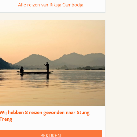
Alle reizen van Riksja Cambodja
Wij hebben
8 reizen
gevonden naar Stung
Treng
BEKIJKEN