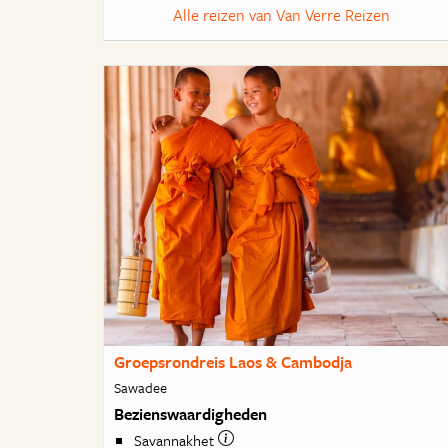
Alle reizen van Van Verre Reizen
Groepsrondreis Laos & Cambodja
Sawadee
Bezienswaardigheden
Savannakhet