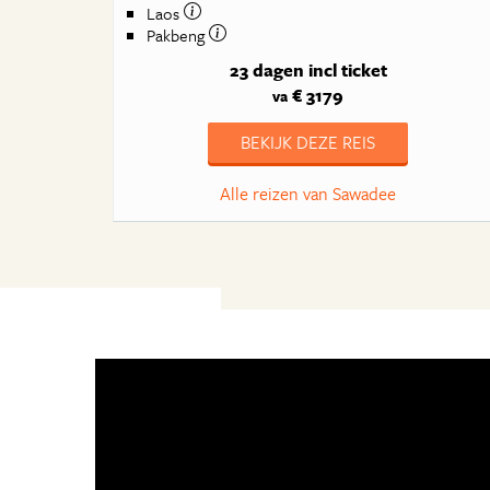
Laos
Pakbeng
23 dagen
incl ticket
€ 3179
va
BEKIJK DEZE REIS
Alle reizen van Sawadee