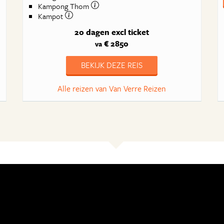
Kampong Thom
Kampot
20 dagen
excl ticket
€ 2850
va
BEKIJK DEZE REIS
Alle reizen van Van Verre Reizen