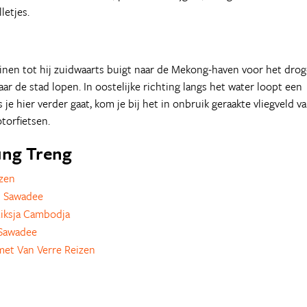
letjes.
inen tot hij zuidwaarts buigt naar de Mekong-haven voor het drog
ar de stad lopen. In oostelijke richting langs het water loopt een
je hier verder gaat, kom je bij het in onbruik geraakte vliegveld v
torfietsen.
tung Treng
zen
 Sawadee
iksja Cambodja
Sawadee
et Van Verre Reizen