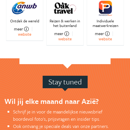
Ontdek de wereld
Reizen & werken in
Individuele
het buitenland
maatwerkreizen
meer
meer
meer
website
website
website
Stay tuned
Wil jij elke maand naar Azië?
Schrijf je in voor de maandelijkse nieuwsbrief
boordevol foto's, prijsvragen en insider tips.
Ook ontvang je speciale deals van onze partners.