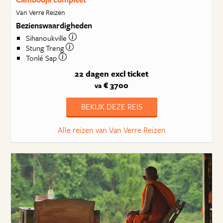
Van Verre Reizen
Bezienswaardigheden
Sihanoukville
Stung Treng
Tonlé Sap
22 dagen
excl ticket
€ 3700
va
BEKIJK DEZE REIS
Alle reizen van Van Verre Reizen