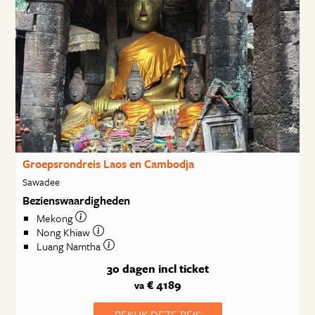
Groepsrondreis Laos en Cambodja
Sawadee
Bezienswaardigheden
Mekong
Nong Khiaw
Luang Namtha
30 dagen
incl ticket
€ 4189
va