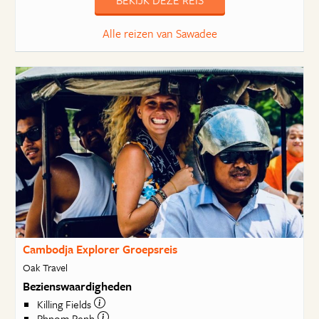
BEKIJK DEZE REIS
Alle reizen van Sawadee
Cambodja Explorer Groepsreis
Oak Travel
Bezienswaardigheden
Killing Fields
Phnom Penh