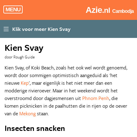
Azie
.nl
MENU
Cambodja
Kien Svay
door Rough Guide
Kien Svay, of Koki Beach, zoals het ook wel wordt genoemd,
wordt door sommigen optimistisch aangeduid als 'het
nieuwe
Kep
', maar eigenlijk is het niet meer dan een
modderige rivieroever. Maar in het weekend wordt het
overstroomd door dagjesmensen uit
Phnom Penh
, die
komen picknicken in de paalhutten die in rijen op de oever
van de
Mekong
staan.
Insecten snacken