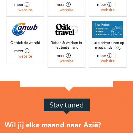
meer
meer
meer
website
website
website
Ontdek de wereld
Reizen & werken in
Luxe privéreizen op
het buitenland
maat sinds 1993
meer
meer
meer
website
website
website
Stay tuned
Wil jij elke maand naar Azië?