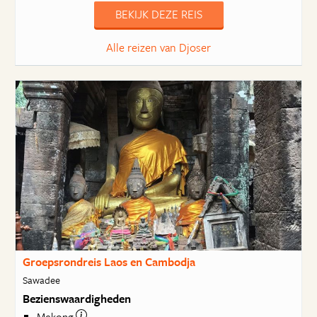
BEKIJK DEZE REIS
Alle reizen van Djoser
Groepsrondreis Laos en Cambodja
Sawadee
Bezienswaardigheden
Mekong