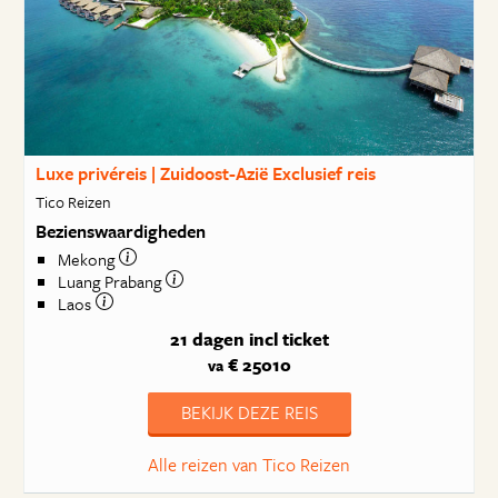
Luxe privéreis | Zuidoost-Azië Exclusief reis
Tico Reizen
Bezienswaardigheden
Mekong
Luang Prabang
Laos
21 dagen
incl ticket
€ 25010
va
BEKIJK DEZE REIS
Alle reizen van Tico Reizen