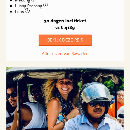
Luang Prabang
Laos
30 dagen
incl ticket
€ 4189
va
BEKIJK DEZE REIS
Alle reizen van Sawadee