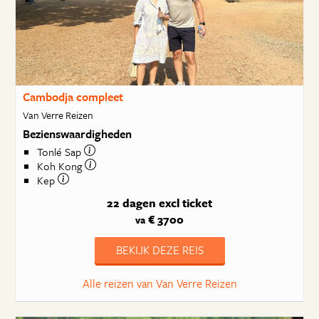
Cambodja compleet
Van Verre Reizen
Bezienswaardigheden
Tonlé Sap
Koh Kong
Kep
22 dagen
excl ticket
€ 3700
va
BEKIJK DEZE REIS
Alle reizen van Van Verre Reizen