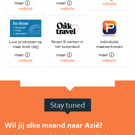
meer
meer
website
website
website
Luxe privéreizen op
Reizen & werken in
Individuele
maat sinds 1993
het buitenland
maatwerkreizen
meer
meer
meer
website
website
website
Stay tuned
Wil jij elke maand naar Azië?