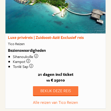
Luxe privéreis | Zuidoost-Azië Exclusief reis
Tico Reizen
Bezienswaardigheden
Sihanoukville
Kampot
Tonlé Sap
21 dagen
incl ticket
€ 25010
va
BEKIJK DEZE REIS
Alle reizen van Tico Reizen