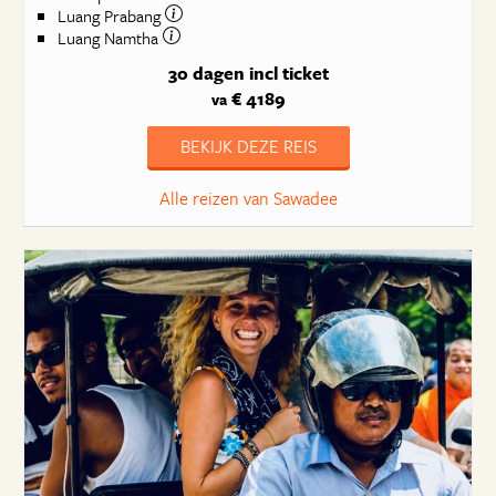
Luang Prabang
Luang Namtha
30 dagen
incl ticket
€ 4189
va
BEKIJK DEZE REIS
Alle reizen van Sawadee