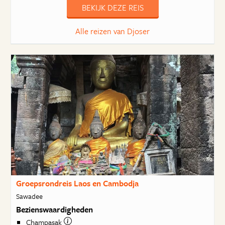
BEKIJK DEZE REIS
Alle reizen van Djoser
Groepsrondreis Laos en Cambodja
Sawadee
Bezienswaardigheden
Champasak