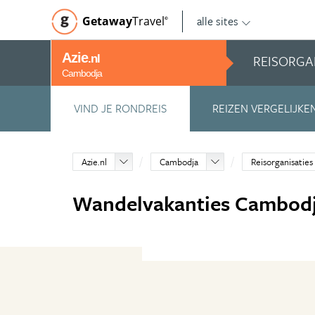
alle sites
Getaway
Travel
©
Azie
REISORGA
.nl
Cambodja
VIND JE RONDREIS
REIZEN VERGELIJKE
Azie.nl
Cambodja
Reisorganisaties
Wandelvakanties Cambod