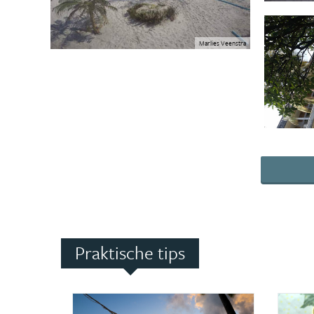
Marlies Veenstra
Praktische tips