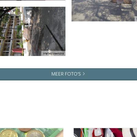
Marlies Veenstra
MEER FOTO'S