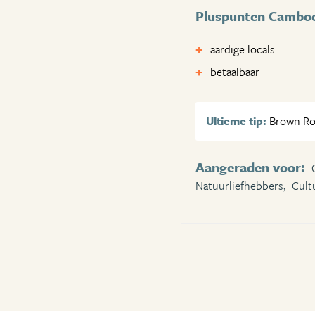
Pluspunten Cambo
aardige locals
betaalbaar
Ultieme tip:
Brown Roas
Aangeraden voor:
Natuurliefhebbers,
Cult