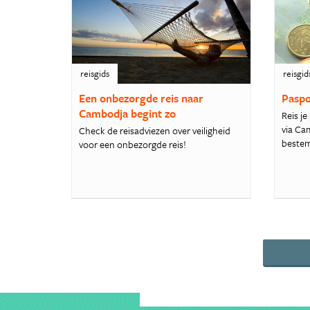
reisgids
reisgid
Een onbezorgde reis naar
Paspo
Cambodja begint zo
Reis j
via Ca
Check de reisadviezen over veiligheid
bestem
voor een onbezorgde reis!