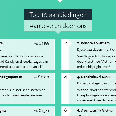
Top 10 aanbiedingen
Aanbevolen door ons
2
€ 1188
ka
2. Rondreis Vietnam
va
t
Djoser
22 dagen
incl tic
ren van Sri Lanka, zoals de
Van Saigon tot Hanoi, via
stad Kandy en theeplantages van
doorkruist heel Vietnam v
rend tropisch strandverblijf.
enkele highlight over!
4
€ 1100
e hoogtepunten
4. Rondreis Sri Lanka
va
t
Djoser
21 dagen
incl tick
empels, historische steden en
Wandel door schitteren
n indrukwekkende treinreis.
theeplantages waar dame
vullen met theebladeren e
verse Ceylonthee.
6
€ 1341
ights
6. Avontuurlijk Vietnam
va