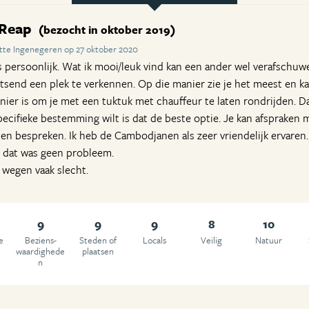
 Reap
(bezocht in oktober 2019)
te Ingenegeren op 27 oktober 2020
is persoonlijk. Wat ik mooi/leuk vind kan een ander wel verafschuw
etsend een plek te verkennen. Op die manier zie je het meest en kan
ier is om je met een tuktuk met chauffeur te laten rondrijden. Da
specifieke bestemming wilt is dat de beste optie. Je kan afspraken
n bespreken. Ik heb de Cambodjanen als zeer vriendelijk ervaren.
r dat was geen probleem.
 wegen vaak slecht.
9
9
9
8
10
e
Beziens­
Steden of
Locals
Veilig
Natuur
waardighede
plaatsen
n