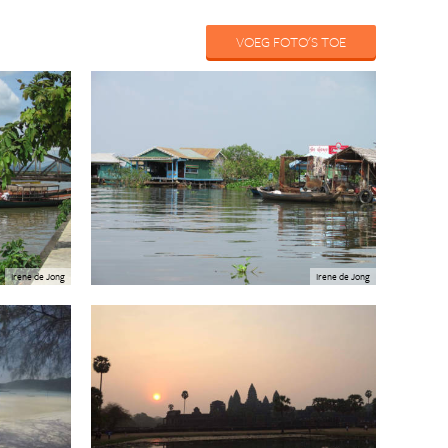
VOEG FOTO'S TOE
Irene de Jong
Irene de Jong