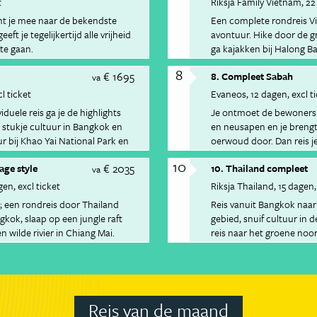
t
Riksja Family Vietnam
22
mt je mee naar de bekendste
Een complete rondreis Vi
ft je tegelijkertijd alle vrijheid
avontuur. Hike door de g
te gaan.
ga kajakken bij Halong B
Hu&eacute; en verken de 
8
€ 1695
8. Compleet Sabah
Word zeiknat in Dalat tij
va
reis af met surfen en chi
cl ticket
Evaneos
12 dagen
excl t
duele reis ga je de highlights
Je ontmoet de bewoners v
stukje cultuur in Bangkok en
en neusapen en je brengt
r bij Khao Yai National Park en
oerwoud door. Dan reis j
de onderwaterwereld te 
10
€ 2035
age style
10. Thailand compleet
va
gen
excl ticket
Riksja Thailand
15 dagen
; een rondreis door Thailand
Reis vanuit Bangkok naar
gkok, slaap op een jungle raft
gebied, snuif cultuur in
n wilde rivier in Chiang Mai.
reis naar het groene noo
door de bergen bij Pai.
Reis van de maand