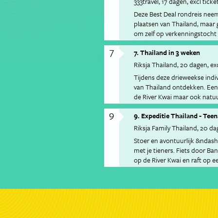
333travel
17 dagen
excl ticke
Deze Best Deal rondreis nee
plaatsen van Thailand, maar gee
om zelf op verkenningstocht 
7
7. Thailand in 3 weken
Riksja Thailand
20 dagen
ex
Tijdens deze drieweekse indivi
van Thailand ontdekken. Een 
de River Kwai maar ook natuu
Chiang Mai.
9
9. Expeditie Thailand - Teen
Riksja Family Thailand
20 da
Stoer en avontuurlijk &ndash
met je tieners. Fiets door Ban
op de River Kwai en raft op ee