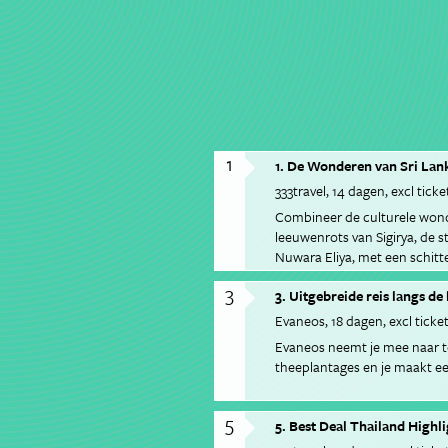
1
1. De Wonderen van Sri Lan
333travel
14 dagen
excl ticke
Combineer de culturele wonde
leeuwenrots van Sigirya, de 
Nuwara Eliya, met een schitte
3
3. Uitgebreide reis langs d
Evaneos
18 dagen
excl ticke
Evaneos neemt je mee naar t
theeplantages en je maakt ee
5
5. Best Deal Thailand Highl