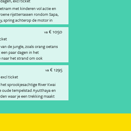
 dagen
excl ticket
etnam met kinderen vol actie en
roene rijstterrassen rondom Sapa,
ay, spring achterop de motor in
omgeving van Hoi An per fiets.
€ 1050
dens een canyoning tocht en sluit je
va
llen op het strand van Mui Ne.
icket
an de jungle, zoals orang oetans
 een paar dagen in het
e naar het strand om ook
ontdekken.
€ 1295
va
excl ticket
 het sprookjesachtige River Kwai
 de oude tempelstad Ayutthaya en
rden waar je een trekking maakt