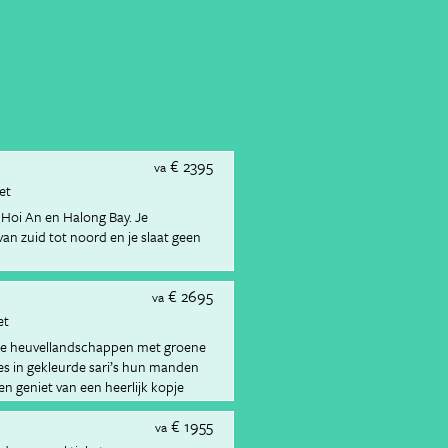
€ 2395
va
ket
 Hoi An en Halong Bay. Je
an zuid tot noord en je slaat geen
€ 2695
va
et
de heuvellandschappen met groene
s in gekleurde sari’s hun manden
n geniet van een heerlijk kopje
€ 1955
va