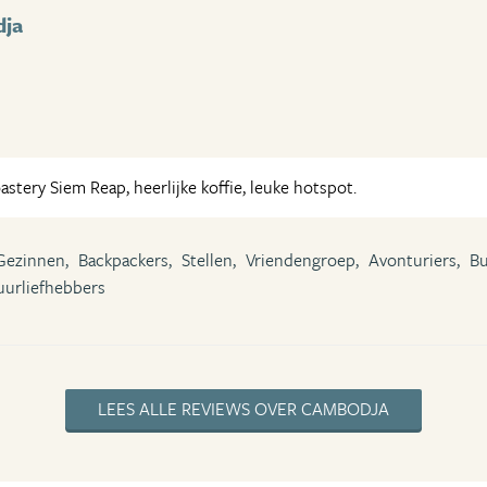
dja
tery Siem Reap, heerlijke koffie, leuke hotspot.
Gezinnen,
Backpackers,
Stellen,
Vriendengroep,
Avonturiers,
Bu
uurliefhebbers
LEES ALLE REVIEWS OVER CAMBODJA