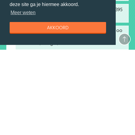
deze site ga je hiermee akkoord.
2
€ 2395
2. Rondreis Vietnam
va
Meer weten
Djoser
22 dagen
incl ticket
AKKOORD
3
€ 1100
3. Uitgebreide reis langs de
va
hoogtepunten
Evaneos
18 dagen
excl ticket
4
€ 2695
4. Rondreis Sri Lanka
va
Djoser
21 dagen
incl ticket
5
€ 1341
5. Best Deal Thailand Highlights
va
333travel
17 dagen
excl ticket
6
€ 1955
6. Avontuurlijk Vietnam
va
Riksja Family Vietnam
22 dagen
excl ticket
7
€ 1695
7. Thailand in 3 weken
va
Riksja Thailand
20 dagen
excl ticket