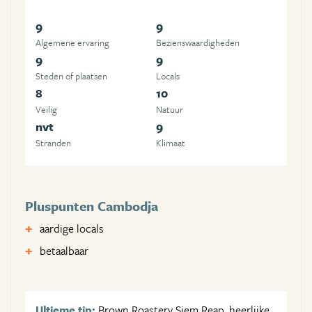
9
9
Algemene ervaring
Beziens­waardigheden
9
9
Steden of plaatsen
Locals
8
10
Veilig
Natuur
nvt
9
Stranden
Klimaat
Pluspunten Cambodja
aardige locals
betaalbaar
Ultieme tip:
Brown Roastery Siem Reap, heerlijke