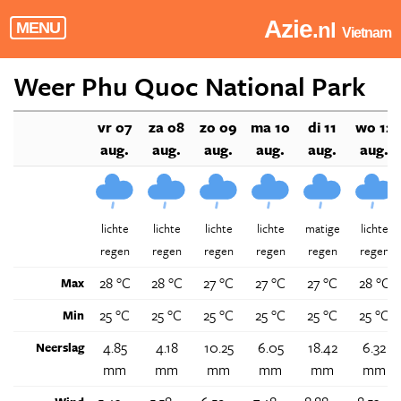
Azie
.nl
MENU
Vietnam
Weer Phu Quoc National Park
vr 07
za 08
zo 09
ma 10
di 11
wo 12
aug.
aug.
aug.
aug.
aug.
aug.
lichte
lichte
lichte
lichte
matige
lichte
regen
regen
regen
regen
regen
regen
28 °C
28 °C
27 °C
27 °C
27 °C
28 °C
Max
25 °C
25 °C
25 °C
25 °C
25 °C
25 °C
Min
4.85
4.18
10.25
6.05
18.42
6.32
Neerslag
mm
mm
mm
mm
mm
mm