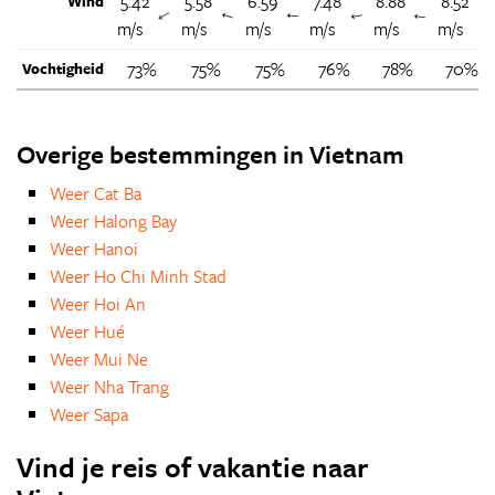
5.42
5.58
6.59
7.48
8.88
8.52
Wind
↑
↑
↑
↑
↑
m/s
m/s
m/s
m/s
m/s
m/s
73%
75%
75%
76%
78%
70%
Vochtigheid
Overige bestemmingen in Vietnam
Weer Cat Ba
Weer Halong Bay
Weer Hanoi
Weer Ho Chi Minh Stad
Weer Hoi An
Weer Hué
Weer Mui Ne
Weer Nha Trang
Weer Sapa
Vind je reis of vakantie naar