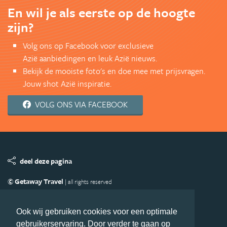
En wil je als eerste op de hoogte
zijn?
Volg ons op Facebook voor exclusieve
Azië aanbiedingen en leuk Azië nieuws.
Bekijk de mooiste foto's en doe mee met prijsvragen.
Jouw shot Azië inspiratie.
VOLG ONS VIA FACEBOOK
deel deze pagina
© Getaway Travel
| all rights reserved
Adverteren
Handige Links
Algemene Voorwaarden
Copyright
Privacy statement
Disclaimer
Cookies
Ook wij gebruiken cookies voor een optimale
gebruikerservaring. Door verder te gaan op