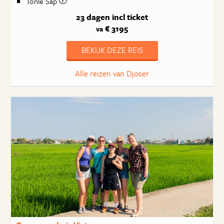
Tonlé Sap
23 dagen
incl ticket
€ 3195
va
BEKIJK DEZE REIS
Alle reizen van Djoser