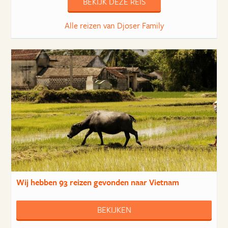
BEKIJK DEZE REIS
Alle reizen van Djoser Family
Wij hebben
93 reizen
gevonden naar Vietnam
BEKIJKEN