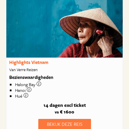
Highlights Vietnam
Van Verre Reizen
Bezienswaardigheden
Halong Bay
Hanoi
Hué
14 dagen
excl ticket
€ 1600
va
BEKIJK DEZE REIS