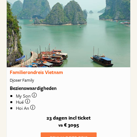
Familierondreis Vietnam
Djoser Family
Bezienswaardigheden
My Son
Hué
Hoi An
23 dagen
incl ticket
€ 3095
va