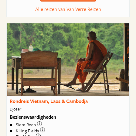
Alle reizen van Van Verre Reizen
Rondreis Vietnam, Laos & Cambodja
Djoser
Bezienswaardigheden
Siem Reap
Killing Fields