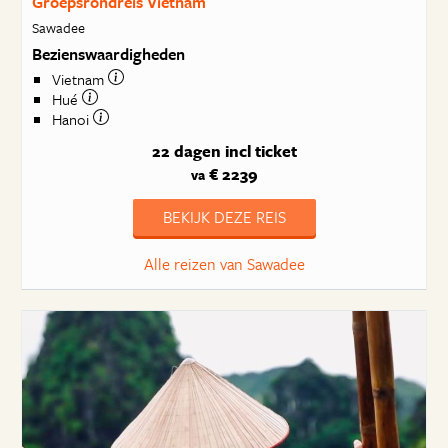
Groepsrondreis Vietnam
Sawadee
Bezienswaardigheden
Vietnam
Hué
Hanoi
22 dagen
incl ticket
€ 2239
va
BEKIJK DEZE REIS
Alle reizen van Sawadee