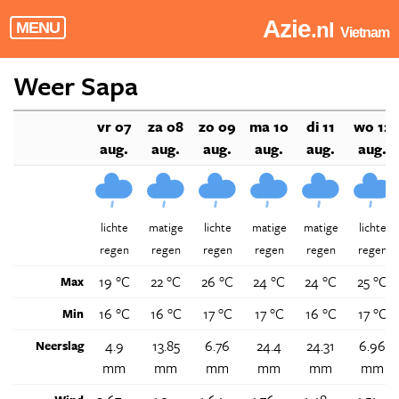
Azie
.nl
MENU
Vietnam
Weer Sapa
vr 07
za 08
zo 09
ma 10
di 11
wo 12
aug.
aug.
aug.
aug.
aug.
aug.
lichte
matige
lichte
matige
matige
lichte
regen
regen
regen
regen
regen
regen
19 °C
22 °C
26 °C
24 °C
24 °C
25 °C
Max
16 °C
16 °C
17 °C
17 °C
16 °C
17 °C
Min
4.9
13.85
6.76
24.4
24.31
6.96
Neerslag
mm
mm
mm
mm
mm
mm