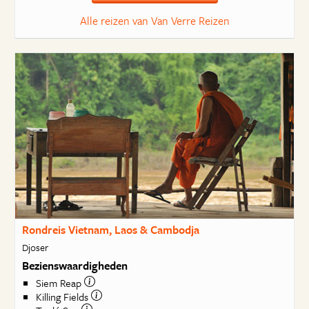
Alle reizen van Van Verre Reizen
Rondreis Vietnam, Laos & Cambodja
Djoser
Bezienswaardigheden
Siem Reap
Killing Fields