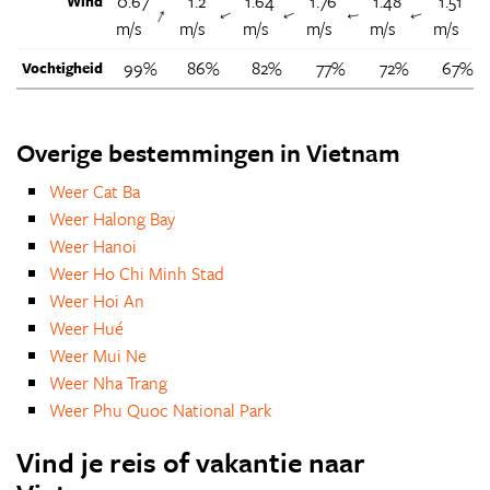
0.67
1.2
1.64
1.76
1.48
1.51
Wind
↑
↑
↑
↑
↑
m/s
m/s
m/s
m/s
m/s
m/s
99%
86%
82%
77%
72%
67%
Vochtigheid
Overige bestemmingen in Vietnam
Weer Cat Ba
Weer Halong Bay
Weer Hanoi
Weer Ho Chi Minh Stad
Weer Hoi An
Weer Hué
Weer Mui Ne
Weer Nha Trang
Weer Phu Quoc National Park
Vind je reis of vakantie naar