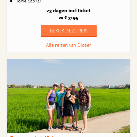
Tonlé Sap
23 dagen
incl ticket
€ 3195
va
BEKIJK DEZE REIS
Alle reizen van Djoser