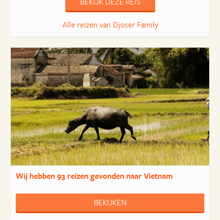
BEKIJK DEZE REIS
Alle reizen van Djoser Family
Wij hebben
93 reizen
gevonden naar Vietnam
BEKIJKEN