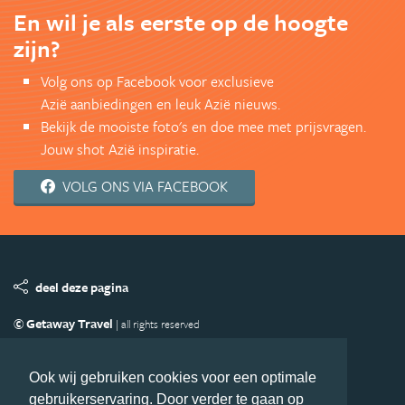
En wil je als eerste op de hoogte
zijn?
Volg ons op Facebook voor exclusieve
Azië aanbiedingen en leuk Azië nieuws.
Bekijk de mooiste foto's en doe mee met prijsvragen.
Jouw shot Azië inspiratie.
VOLG ONS VIA FACEBOOK
deel deze pagina
© Getaway Travel
| all rights reserved
Adverteren
Handige Links
Algemene Voorwaarden
Copyright
Privacy statement
Disclaimer
Cookies
Ook wij gebruiken cookies voor een optimale
gebruikerservaring. Door verder te gaan op