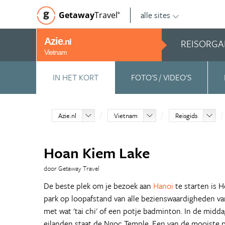
alle sites
Getaway
Travel
©
Azie
REISORGA
.nl
Vietnam
IN HET KORT
FOTO'S / VIDEO'S
Azie.nl
Vietnam
Reisgids
Hoan Kiem Lake
door Getaway Travel
De beste plek om je bezoek aan
Hanoi
te starten is 
park op loopafstand van alle bezienswaardigheden van
met wat 'tai chi' of een potje badminton. In de midd
eilanden staat de Ngoc Temple. Een van de mooiste p