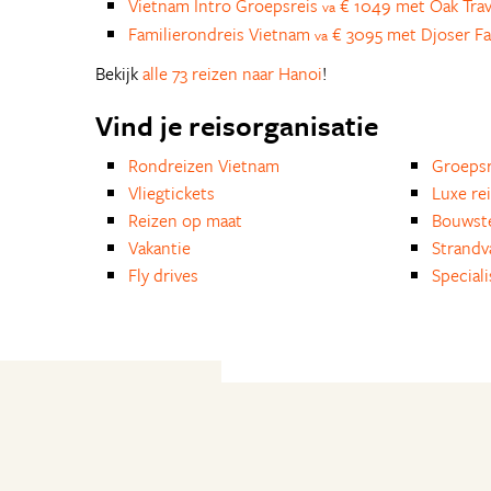
Vietnam Intro Groepsreis
€ 1049 met Oak Trav
va
Familierondreis Vietnam
€ 3095 met Djoser Fa
va
Bekijk
alle 73 reizen naar Hanoi
!
Vind je reisorganisatie
Rondreizen Vietnam
Groepsr
Vliegtickets
Luxe re
Reizen op maat
Bouwst
Vakantie
Strandv
Fly drives
Special