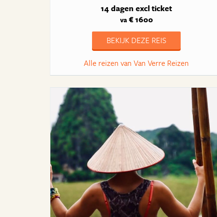
14 dagen
excl ticket
€ 1600
va
BEKIJK DEZE REIS
Alle reizen van Van Verre Reizen