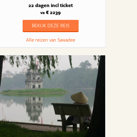
22 dagen
incl ticket
€ 2239
va
BEKIJK DEZE REIS
Alle reizen van Sawadee