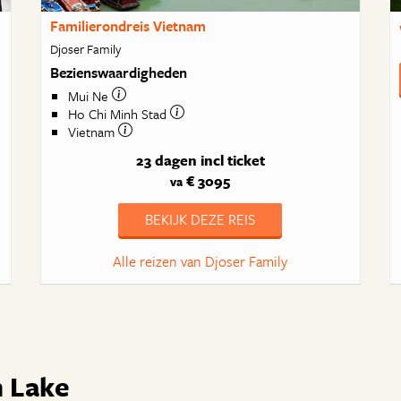
Familierondreis Vietnam
Djoser Family
Bezienswaardigheden
Mui Ne
Ho Chi Minh Stad
Vietnam
23 dagen
incl ticket
€ 3095
va
BEKIJK DEZE REIS
Alle reizen van Djoser Family
m Lake