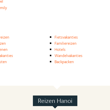
el
mily
eizen
Fietsvakanties
izen
Familiereizen
enen
Hotels
akanties
Wandelvakanties
isten
Backpacken
Reizen Hanoi