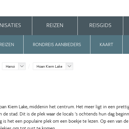
NISATIES
REIZEN
REISGIDS
REIZEN
RONDREIS AANBIEDERS
KAART
Hanoi
Hoan Kiem Lake
Hoan Kiem Lake, middenin het centrum. Het meer ligt in een pretti
 de stad. Dit is de plek waar de locals 's ochtends hun dag begin
ag is het een populaire plek om een boekje te lezen. Op een van de
lekjes om tot rust te komen.