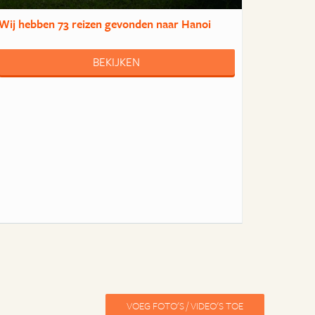
Wij hebben
73 reizen
gevonden naar Hanoi
BEKIJKEN
VOEG FOTO'S / VIDEO'S TOE