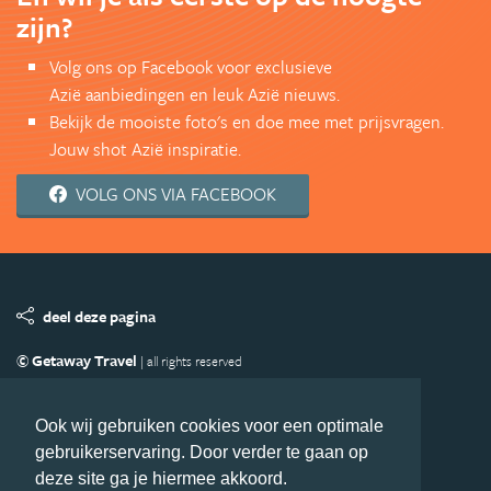
zijn?
Volg ons op Facebook voor exclusieve
Azië aanbiedingen en leuk Azië nieuws.
Bekijk de mooiste foto's en doe mee met prijsvragen.
Jouw shot Azië inspiratie.
VOLG ONS VIA FACEBOOK
deel deze pagina
© Getaway Travel
| all rights reserved
Adverteren
Handige Links
Algemene Voorwaarden
Copyright
Privacy statement
Disclaimer
Cookies
Ook wij gebruiken cookies voor een optimale
gebruikerservaring. Door verder te gaan op
Volg Azie.nl
deze site ga je hiermee akkoord.
Nieuwsbrief
Facebook