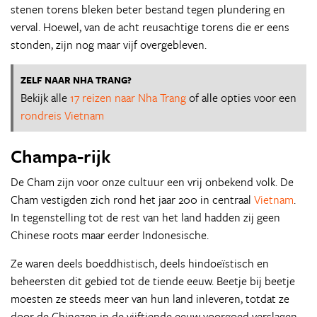
stenen torens bleken beter bestand tegen plundering en
verval. Hoewel, van de acht reusachtige torens die er eens
stonden, zijn nog maar vijf overgebleven.
ZELF NAAR NHA TRANG?
Bekijk alle
17 reizen naar Nha Trang
of alle opties voor een
rondreis Vietnam
Champa-rijk
De Cham zijn voor onze cultuur een vrij onbekend volk. De
Cham vestigden zich rond het jaar 200 in centraal
Vietnam
.
In tegenstelling tot de rest van het land hadden zij geen
Chinese roots maar eerder Indonesische.
Ze waren deels boeddhistisch, deels hindoeïstisch en
beheersten dit gebied tot de tiende eeuw. Beetje bij beetje
moesten ze steeds meer van hun land inleveren, totdat ze
door de Chinezen in de vijftiende eeuw voorgoed verslagen