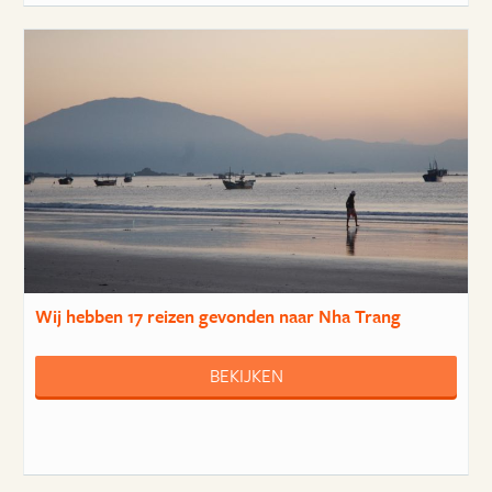
Wij hebben
17 reizen
gevonden naar Nha Trang
BEKIJKEN