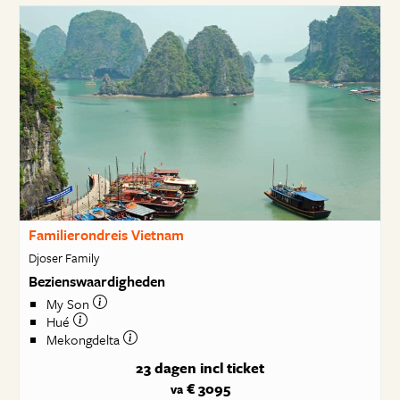
Familierondreis Vietnam
Djoser Family
Bezienswaardigheden
My Son
Hué
Mekongdelta
23 dagen
incl ticket
€ 3095
va