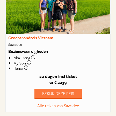
Groepsrondreis Vietnam
Sawadee
Bezienswaardigheden
Nha Trang
My Son
Hanoi
22 dagen
incl ticket
€ 2239
va
BEKIJK DEZE REIS
Alle reizen van Sawadee