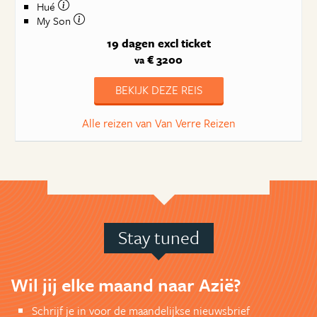
Hué
My Son
19 dagen
excl ticket
€ 3200
va
BEKIJK DEZE REIS
Alle reizen van Van Verre Reizen
Stay tuned
Wil jij elke maand naar Azië?
Schrijf je in voor de maandelijkse nieuwsbrief