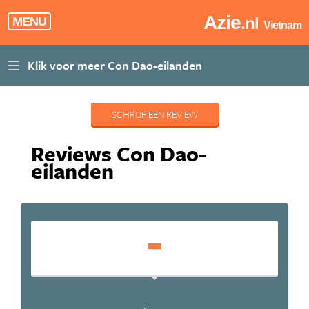
Azie
.nl
MENU
Vietnam
SCHRIJF EEN REVIEW
Reviews Con Dao-
eilanden
-