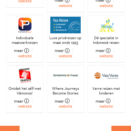
meer
meer
website
website
website
Individuele
Luxe privéreizen op
Dé specialist in
maatwerkreizen
maat sinds 1993
Indonesië reizen
meer
meer
meer
website
website
website
Ontdek het zélf met
Where Journeys
Verre reizen met
Vámonos!
Become Stories
kinderen
meer
meer
meer
website
website
website