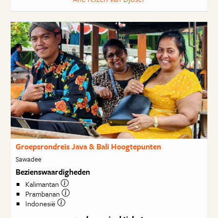
Groepsrondreis Java & Bali Hoogtepunten
Sawadee
Bezienswaardigheden
Kalimantan
Prambanan
Indonesië