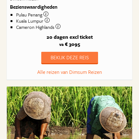
Bezienswaardigheden
Pulau Penang
Kuala Lumpur
Cameron Highlands
20 dagen
excl ticket
€ 3095
va
BEKIJK DEZE REIS
Alle reizen van Dimsum Reizen