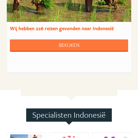
Wij hebben
226 reizen
gevonden naar Indonesië
BEKIJKEN
Specialisten Indonesië