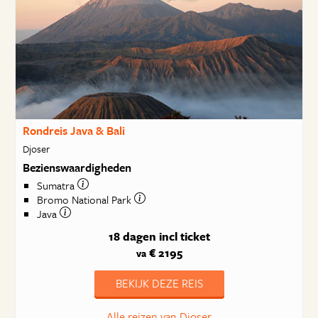
Rondreis Java & Bali
Djoser
Bezienswaardigheden
Sumatra
Bromo National Park
Java
18 dagen
incl ticket
€ 2195
va
BEKIJK DEZE REIS
Alle reizen van Djoser