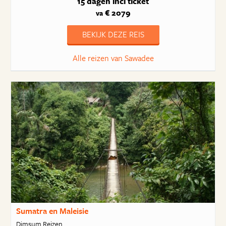
15 dagen
incl ticket
€ 2079
va
BEKIJK DEZE REIS
Alle reizen van Sawadee
Sumatra en Maleisie
Dimsum Reizen