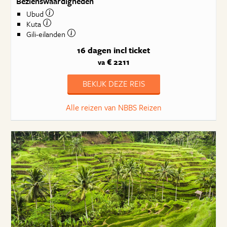
Bezienswaardigheden
Ubud
Kuta
Gili-eilanden
16 dagen
incl ticket
€ 2211
va
BEKIJK DEZE REIS
Alle reizen van NBBS Reizen