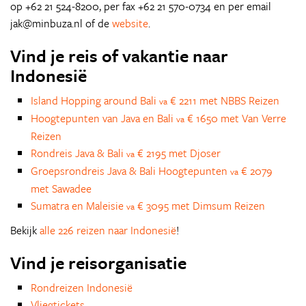
op +62 21 524-8200, per fax +62 21 570-0734 en per email
jak@minbuza.nl of de
website
.
Vind je reis of vakantie naar
Indonesië
Island Hopping around Bali
€ 2211 met NBBS Reizen
va
Hoogtepunten van Java en Bali
€ 1650 met Van Verre
va
Reizen
Rondreis Java & Bali
€ 2195 met Djoser
va
Groepsrondreis Java & Bali Hoogtepunten
€ 2079
va
met Sawadee
Sumatra en Maleisie
€ 3095 met Dimsum Reizen
va
Bekijk
alle 226 reizen naar Indonesië
!
Vind je reisorganisatie
Rondreizen Indonesië
Vliegtickets