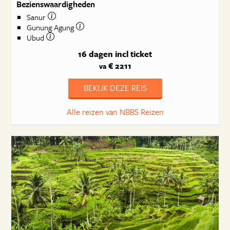
Bezienswaardigheden
Sanur
Gunung Agung
Ubud
16 dagen
incl ticket
€ 2211
va
BEKIJK DEZE REIS
Alle reizen van NBBS Reizen