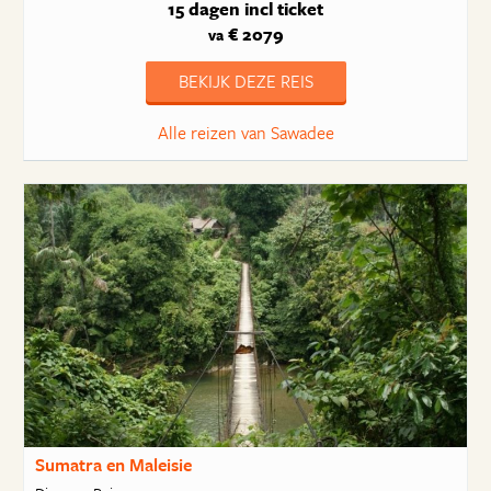
15 dagen
incl ticket
€ 2079
va
BEKIJK DEZE REIS
Alle reizen van Sawadee
Sumatra en Maleisie