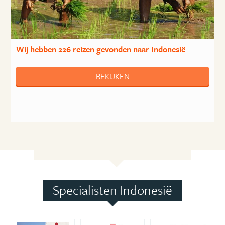
Wij hebben
226 reizen
gevonden naar Indonesië
BEKIJKEN
Specialisten Indonesië