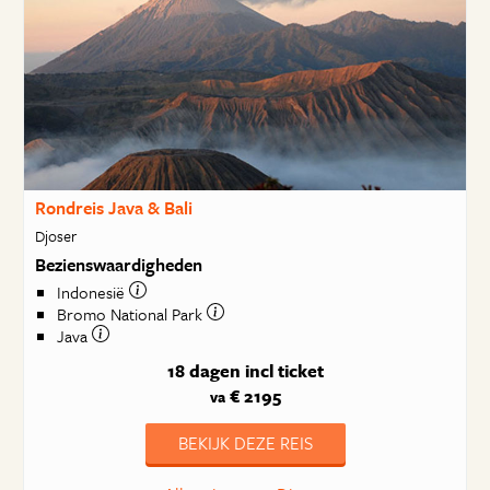
Rondreis Java & Bali
Djoser
Bezienswaardigheden
Indonesië
Bromo National Park
Java
18 dagen
incl ticket
€ 2195
va
BEKIJK DEZE REIS