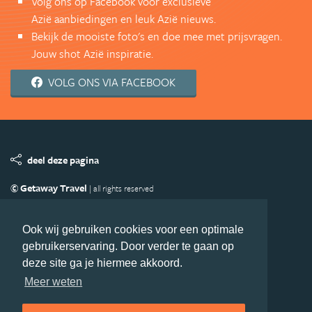
Volg ons op Facebook voor exclusieve
Azië aanbiedingen en leuk Azië nieuws.
Bekijk de mooiste foto's en doe mee met prijsvragen.
Jouw shot Azië inspiratie.
VOLG ONS VIA FACEBOOK
deel deze pagina
© Getaway Travel
| all rights reserved
Adverteren
Handige Links
Algemene Voorwaarden
Copyright
Privacy statement
Disclaimer
Cookies
Ook wij gebruiken cookies voor een optimale
gebruikerservaring. Door verder te gaan op
Volg Azie.nl
deze site ga je hiermee akkoord.
Nieuwsbrief
Facebook
Meer weten