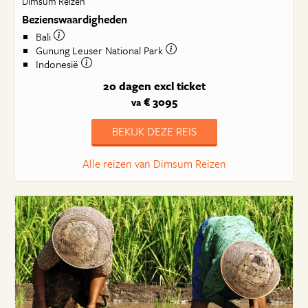
Dimsum Reizen
Bezienswaardigheden
Bali
Gunung Leuser National Park
Indonesië
20 dagen
excl ticket
€ 3095
va
BEKIJK DEZE REIS
Alle reizen van Dimsum Reizen