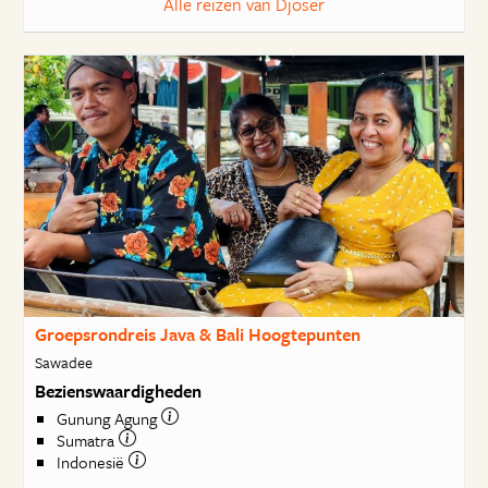
Alle reizen van Djoser
Groepsrondreis Java & Bali Hoogtepunten
Sawadee
Bezienswaardigheden
Gunung Agung
Sumatra
Indonesië