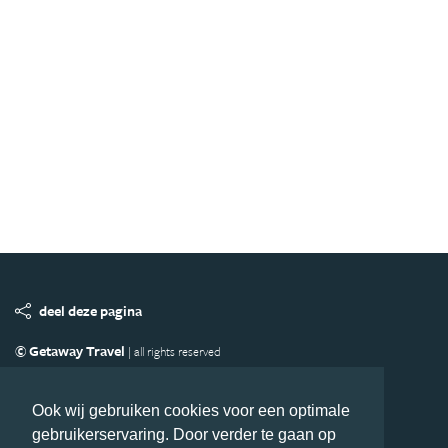
deel deze pagina
© Getaway Travel
| all rights reserved
Adverteren
Handige Links
Algemene Voorwaarden
Copyright
Privacy statement
Disclaimer
Cookies
Ook wij gebruiken cookies voor een optimale
gebruikerservaring. Door verder te gaan op
Volg Azie.nl