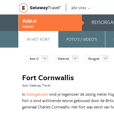
alle sites
Getaway
Travel
©
Azie
REISORGA
.nl
Maleisië
IN HET KORT
FOTO'S / VIDEO'S
Azie.nl
Maleisië
Reisgids
Fort Cornwallis
door Getaway Travel
In
Georgetown
vind je tegenover de zestig meter hoge
fort is eind achttiende eeurw gebouwd door de Brit
generaal Charles Cornwallis. Het fort was eerst van