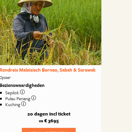
Rondreis Maleisisch Borneo, Sabah & Sarawak
Djoser
Bezienswaardigheden
Sepilok
Pulau Penang
Kuching
20 dagen
incl ticket
€ 3695
va