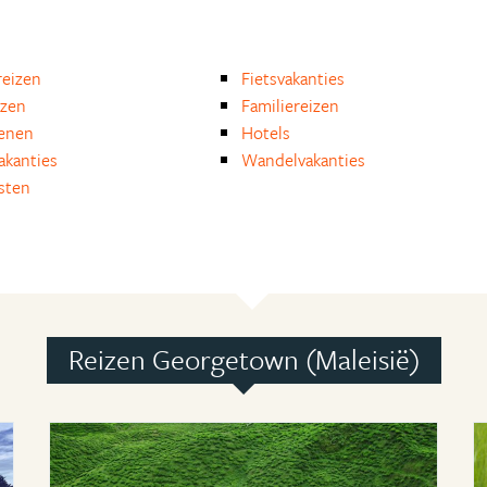
eizen
Fietsvakanties
izen
Familiereizen
enen
Hotels
akanties
Wandelvakanties
isten
Reizen Georgetown (Maleisië)