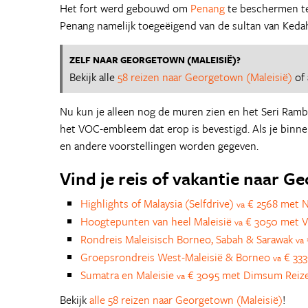
Het fort werd gebouwd om
Penang
te beschermen teg
Penang namelijk toegeëigend van de sultan van Kedah
ZELF NAAR GEORGETOWN (MALEISIË)?
Bekijk alle
58 reizen naar Georgetown (Maleisië)
of 
Nu kun je alleen nog de muren zien en het Seri Ramba
het VOC-embleem dat erop is bevestigd. Als je binne
en andere voorstellingen worden gegeven.
Vind je reis of vakantie naar G
Highlights of Malaysia (Selfdrive)
€ 2568 met 
va
Hoogtepunten van heel Maleisië
€ 3050 met V
va
Rondreis Maleisisch Borneo, Sabah & Sarawak
va
Groepsrondreis West-Maleisië & Borneo
€ 333
va
Sumatra en Maleisie
€ 3095 met Dimsum Reiz
va
Bekijk
alle 58 reizen naar Georgetown (Maleisië)
!