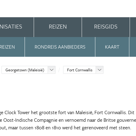
NISATIES
REIZEN
REISGIDS
REIZEN
RONDREIS AANBIEDERS
KAART
Georgetown (Maleisië)
Fort Cornwallis
 Clock Tower het grootste fort van Maleisië, Fort Cornwallis. Dit
se Oost-Indische Compagnie en vernoemd naar de Britse gouverne
 hout, maar tussen 1808 en 1810 werd het gerenoveerd met steen.