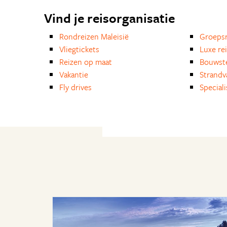
Vind je reisorganisatie
Rondreizen Maleisië
Groepsr
Vliegtickets
Luxe re
Reizen op maat
Bouwst
Vakantie
Strandv
Fly drives
Special