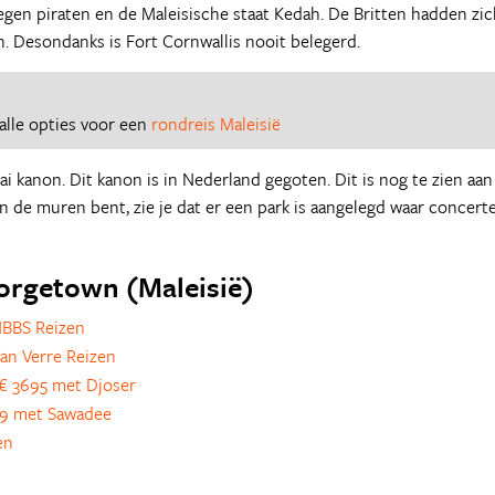
en piraten en de Maleisische staat Kedah. De Britten hadden zic
. Desondanks is Fort Cornwallis nooit belegerd.
alle opties voor een
rondreis Maleisië
i kanon. Dit kanon is in Nederland gegoten. Dit is nog te zien aan
n de muren bent, zie je dat er een park is aangelegd waar concert
eorgetown (Maleisië)
NBBS Reizen
an Verre Reizen
€ 3695 met Djoser
9 met Sawadee
en