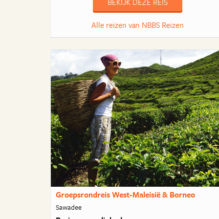
BEKIJK DEZE REIS
Alle reizen van NBBS Reizen
Groepsrondreis West-Maleisië & Borneo
Sawadee