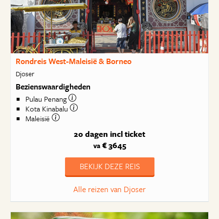
Rondreis West-Maleisië & Borneo
Djoser
Bezienswaardigheden
Pulau Penang
Kota Kinabalu
Maleisië
20 dagen
incl ticket
€ 3645
va
BEKIJK DEZE REIS
Alle reizen van Djoser