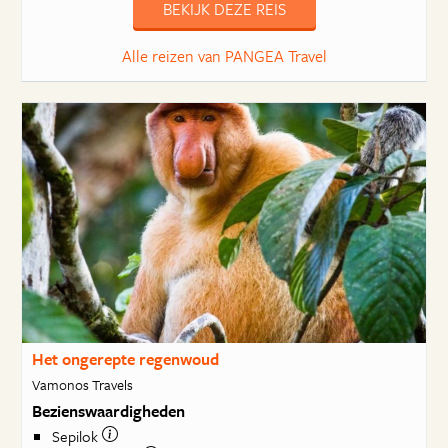
BEKIJK DEZE REIS
Alle reizen van PANGEA Travel
Het ongerepte regenwoud
Vamonos Travels
Bezienswaardigheden
Sepilok