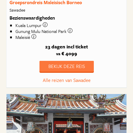
Groepsrondreis Maleisisch Borneo
Sawadee
Bezienswaardigheden
Kuala Lumpur
Gunung Mulu National Park
Maleisië
23 dagen
incl ticket
€ 4099
va
BEKIJK DEZE REIS
Alle reizen van Sawadee