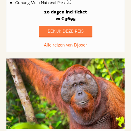
Gunung Mulu National Park
20 dagen
incl ticket
€ 3695
va
BEKIJK DEZE REIS
Alle reizen van Djoser