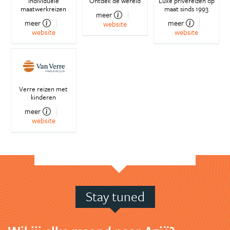
Individuele
Ontdek de wereld
Luxe privéreizen op
maatwerkreizen
maat sinds 1993
meer
meer
meer
website
website
website
Verre reizen met
kinderen
meer
website
Stay tuned