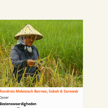
Rondreis Maleisisch Borneo, Sabah & Sarawak
Djoser
Bezienswaardigheden