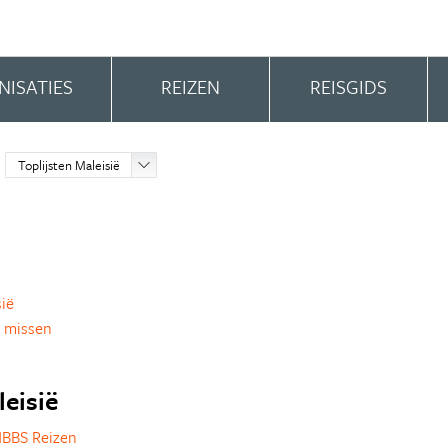
NISATIES
REIZEN
REISGIDS
Toplijsten Maleisië
sië
l missen
leisië
NBBS Reizen