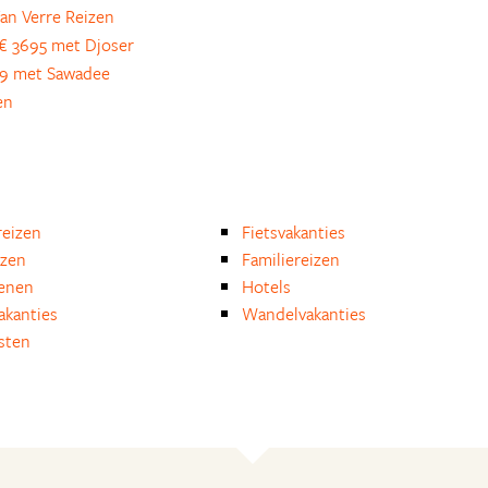
an Verre Reizen
€ 3695 met Djoser
9 met Sawadee
en
eizen
Fietsvakanties
izen
Familiereizen
enen
Hotels
akanties
Wandelvakanties
isten