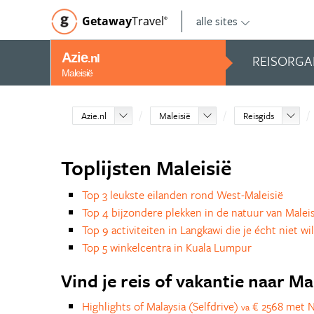
alle sites
Getaway
Travel
©
Azie
REISORGA
.nl
Maleisië
Azie.nl
Maleisië
Reisgids
Toplijsten Maleisië
Top 3 leukste eilanden rond West-Maleisië
Top 4 bijzondere plekken in de natuur van Malei
Top 9 activiteiten in Langkawi die je écht niet wi
Top 5 winkelcentra in Kuala Lumpur
Vind je reis of vakantie naar Ma
Highlights of Malaysia (Selfdrive)
€ 2568 met 
va