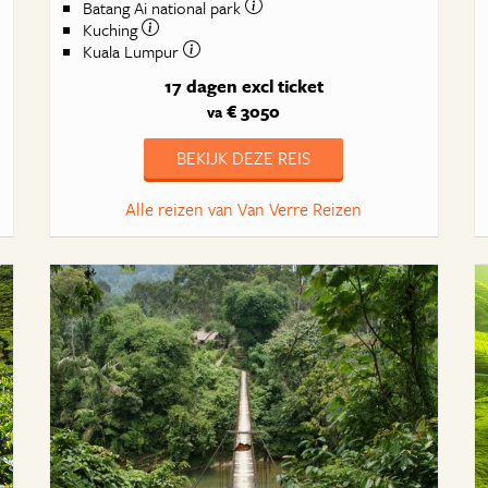
Batang Ai national park
Kuching
Kuala Lumpur
17 dagen
excl ticket
€ 3050
va
BEKIJK DEZE REIS
Alle reizen van Van Verre Reizen