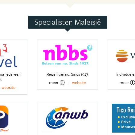
Specialisten Maleisië
oor iedereen
Reizen van nu. Sinds 1927.
Individuele
k.
meer
website
meer
website