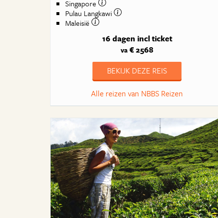
Singapore
Pulau Langkawi
Maleisië
16 dagen
incl ticket
€ 2568
va
BEKIJK DEZE REIS
Alle reizen van NBBS Reizen