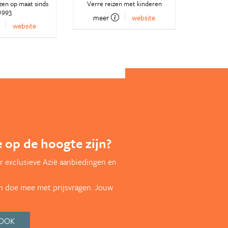
zen op maat sinds
Verre reizen met kinderen
1993
meer
website
website
te op de hoogte zijn?
r exclusieve Azië aanbiedingen en
en doe mee met prijsvragen. Jouw
BOOK