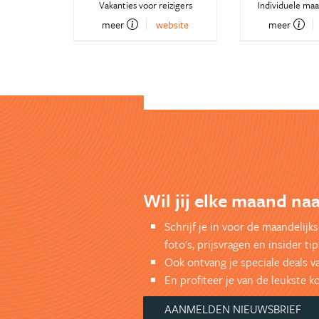
Vakanties voor reizigers
Individuele ma
meer
website
meer
Wil jij elke maand naa
Schrijf je in voor de maandelij
foto's, prijsvragen en insider tip
Ook ontvang je speciale deals v
En profiteer je van de leukste 
AANMELDEN NIEUWSBRIEF