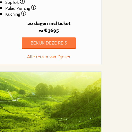
Sepilok
Pulau Penang
Kuching
20 dagen
incl ticket
€ 3695
va
BEKIJK DEZE REIS
Alle reizen van Djoser