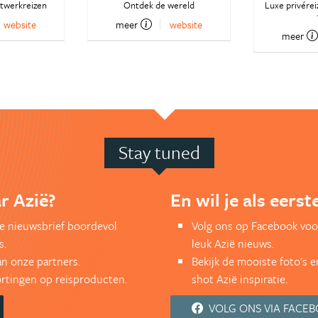
atwerkreizen
Ontdek de wereld
Luxe privérei
website
meer
website
meer
Stay tuned
r Azië?
En wil je als eers
kse nieuwsbrief boordevol
Volg ons op Facebook voo
s.
leuk Azië nieuws.
an onze partners.
Bekijk de mooiste foto's 
kortingen op reisproducten.
shot Azië inspiratie.
VOLG ONS VIA FACE