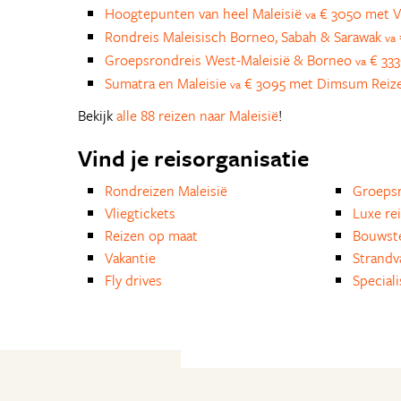
Hoogtepunten van heel Maleisië
€ 3050 met V
va
Rondreis Maleisisch Borneo, Sabah & Sarawak
va
Groepsrondreis West-Maleisië & Borneo
€ 333
va
Sumatra en Maleisie
€ 3095 met Dimsum Reiz
va
Bekijk
alle 88 reizen naar Maleisië
!
Vind je reisorganisatie
Rondreizen Maleisië
Groepsr
Vliegtickets
Luxe re
Reizen op maat
Bouwst
Vakantie
Strandv
Fly drives
Special