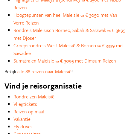
va
Reizen
Hoogtepunten van heel Maleisië
€ 3050 met Van
va
Verre Reizen
Rondreis Maleisisch Borneo, Sabah & Sarawak
€ 3695
va
met Djoser
Groepsrondreis West-Maleisië & Borneo
€ 3339 met
va
Sawadee
Sumatra en Maleisie
€ 3095 met Dimsum Reizen
va
Bekijk
alle 88 reizen naar Maleisië
!
Vind je reisorganisatie
Rondreizen Maleisië
Vliegtickets
Reizen op maat
Vakantie
Fly drives