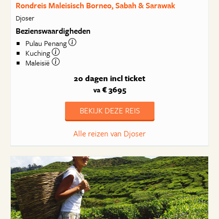
Rondreis Maleisisch Borneo, Sabah & Sarawak
Djoser
Bezienswaardigheden
Pulau Penang
Kuching
Maleisië
20 dagen
incl ticket
€ 3695
va
BEKIJK DEZE REIS
Alle reizen van Djoser