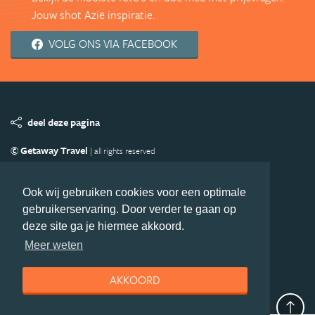
Jouw shot Azië inspiratie.
VOLG ONS VIA FACEBOOK
deel deze pagina
© Getaway Travel
| all rights reserved
Adverteren
Handige Links
Algemene Voorwaarden
Copyright
Privacy statement
Disclaimer
Cookies
Ook wij gebruiken cookies voor een optimale
gebruikerservaring. Door verder te gaan op
Volg Azie.nl
deze site ga je hiermee akkoord.
Nieuwsbrief
Facebook
Meer weten
AKKOORD