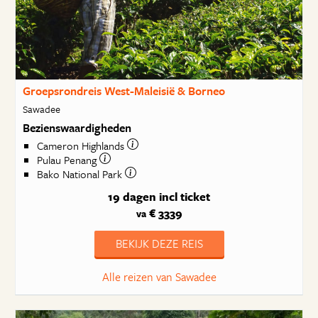
Groepsrondreis West-Maleisië & Borneo
Sawadee
Bezienswaardigheden
Cameron Highlands
Pulau Penang
Bako National Park
19 dagen
incl ticket
€ 3339
va
BEKIJK DEZE REIS
Alle reizen van Sawadee