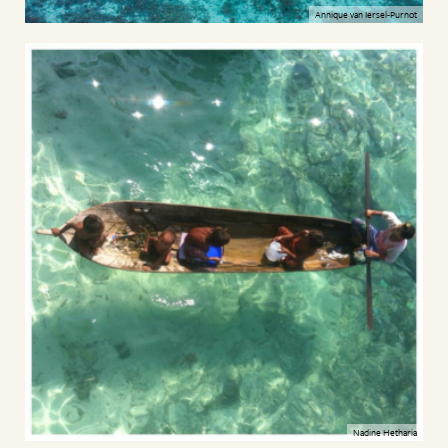
Annique van Iersel-Purnot
Nadine Hetharia