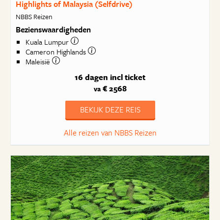
Highlights of Malaysia (Selfdrive)
NBBS Reizen
Bezienswaardigheden
Kuala Lumpur
Cameron Highlands
Maleisië
16 dagen
incl ticket
€ 2568
va
BEKIJK DEZE REIS
Alle reizen van NBBS Reizen