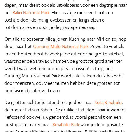
dagen, maar dient ook als uitvalsbasis voor een dagtripje naar
het
Bako National Park
. Hier maak je met een boot een
tochtje door de mangrovebossen en langs bizarre
rotsformaties en spot je de grappige neusaap.
Om tijd te besparen vlieg je van Kuching naar Miri en zo, hop
door naar het
Gunung Mulu National Park
. Zowel te voet als
in een houten boot bezoek je de dit enorme grottenstelsel,
waaronder de Sarawak Chamber, de grootste grotkamer ter
wereld waar wel tien jumbo jets in passen! Let op, het
Gunung Mulu National Park wordt niet alleen druk bezocht
door toeristen, ook vleermuizen hebben deze grotten tot
hun favoriete plek verkozen.
De grotten achter je latend reis je door naar
Kota Kinabalu
,
de hoofdstad van Sabah. De drukke stad, door haar inwoners
liefkozend ook wel KK genoemd, is vooral geschikt om een
uitstapje te maken naar
Kinabalu Park
waar je de imposante
berg Gunung Kinabalu kunt beklimmen. Blijf je toch liever in