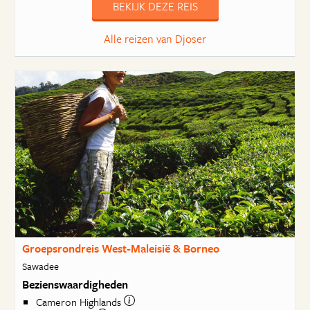
BEKIJK DEZE REIS
Alle reizen van Djoser
Groepsrondreis West-Maleisië & Borneo
Sawadee
Bezienswaardigheden
Cameron Highlands