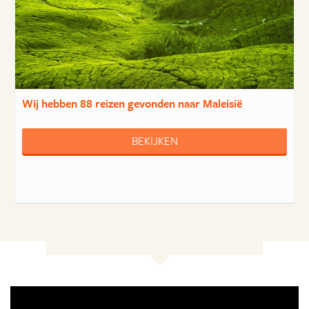
Wij hebben
88 reizen
gevonden naar Maleisië
BEKIJKEN