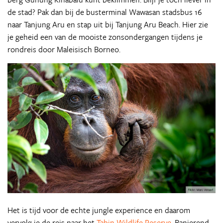
de stad? Pak dan bij de busterminal Wawasan stadsbus 16
naar Tanjung Aru en stap uit bij Tanjung Aru Beach. Hier zie
je geheid een van de mooiste zonsondergangen tijdens je
rondreis door Maleisisch Borneo.
Het is tijd voor de echte jungle experience en daarom
vervolg je de reis naar het
Tabin Wildlife Reserve
. Banjerend