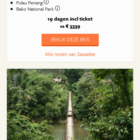
Pulau Penang
Bako National Park
19 dagen
incl ticket
€ 3339
va
BEKIJK DEZE REIS
Alle reizen van Sawadee