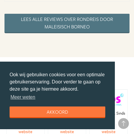
LEES ALLE REVIEWS OVER RONDREIS DOOR
MALEISISCH BORNEO
Specialisten Maleisië
Ook wij gebruiken cookies voor een optimale
gebruikerservaring. Door verder te gaan op
deze site ga je hiermee akkoord.
Meer weten
AKKOORD
Bouw je eigen
Verre reizen. Voor
Reizen van nu. Sinds
Maleisië reis
iedereen uniek.
1927.
meer
meer
meer
website
website
website