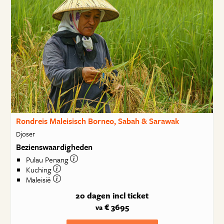
Rondreis Maleisisch Borneo, Sabah & Sarawak
Djoser
Bezienswaardigheden
Pulau Penang
Kuching
Maleisië
20 dagen
incl ticket
€ 3695
va