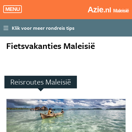
Azie
.nl
MENU
Maleisië
Fietsvakanties Maleisië
Reisroutes Maleisië