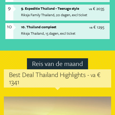
9
€ 2035
9. Expeditie Thailand - Teenage style
va
Riksja Family Thailand
20 dagen
excl ticket
10
€ 1295
10. Thailand compleet
va
Riksja Thailand
15 dagen
excl ticket
Reis van de maand
Best Deal Thailand Highlights -
€
va
1341