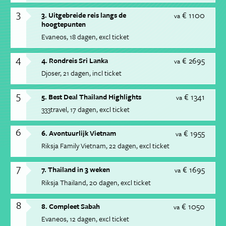
3
€ 1100
3. Uitgebreide reis langs de
va
hoogtepunten
Evaneos
18 dagen
excl ticket
4
€ 2695
4. Rondreis Sri Lanka
va
Djoser
21 dagen
incl ticket
5
€ 1341
5. Best Deal Thailand Highlights
va
333travel
17 dagen
excl ticket
6
€ 1955
6. Avontuurlijk Vietnam
va
Riksja Family Vietnam
22 dagen
excl ticket
7
€ 1695
7. Thailand in 3 weken
va
Riksja Thailand
20 dagen
excl ticket
8
€ 1050
8. Compleet Sabah
va
Evaneos
12 dagen
excl ticket