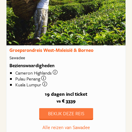
Groepsrondreis West-Maleisië & Borneo
Sawadee
Bezienswaardigheden
Cameron Highlands
Pulau Penang
Kuala Lumpur
19 dagen
incl ticket
€ 3339
va
BEKIJK DEZE REIS
Alle reizen van Sawadee