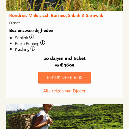
Rondreis Maleisisch Borneo, Sabah & Sarawak
Djoser
Bezienswaardigheden
Sepilok
Pulau Penang
Kuching
20 dagen
incl ticket
€ 3695
va
BEKIJK DEZE REIS
Alle reizen van Djoser