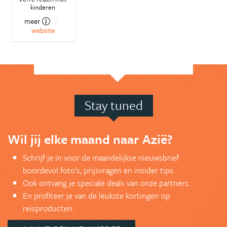
kinderen
meer
website
Stay tuned
Wil jij elke maand naar Azië?
Schrijf je in voor de maandelijkse nieuwsbrief
boordevol foto's, prijsvragen en insider tips.
Ook ontvang je speciale deals van onze partners.
En profiteer je van de leukste kortingen op
reisproducten.