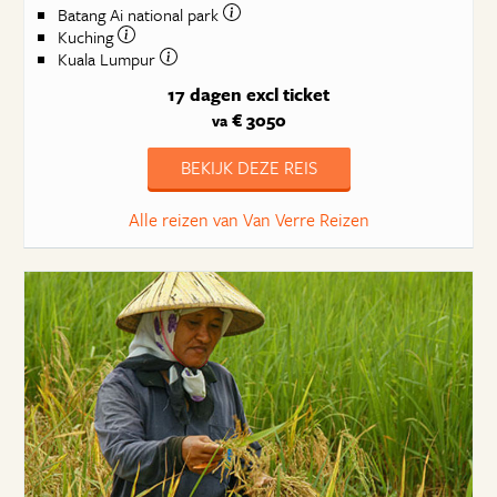
Batang Ai national park
Kuching
Kuala Lumpur
17 dagen
excl ticket
€ 3050
va
BEKIJK DEZE REIS
Alle reizen van Van Verre Reizen