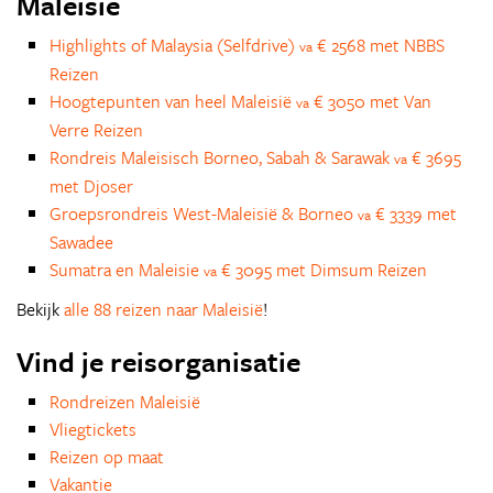
Maleisië
Highlights of Malaysia (Selfdrive)
€ 2568 met NBBS
va
Reizen
Hoogtepunten van heel Maleisië
€ 3050 met Van
va
Verre Reizen
Rondreis Maleisisch Borneo, Sabah & Sarawak
€ 3695
va
met Djoser
Groepsrondreis West-Maleisië & Borneo
€ 3339 met
va
Sawadee
Sumatra en Maleisie
€ 3095 met Dimsum Reizen
va
Bekijk
alle 88 reizen naar Maleisië
!
Vind je reisorganisatie
Rondreizen Maleisië
Vliegtickets
Reizen op maat
Vakantie