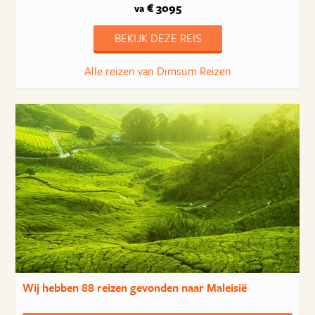
€ 3095
va
BEKIJK DEZE REIS
Alle reizen van Dimsum Reizen
Wij hebben
88 reizen
gevonden naar Maleisië