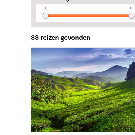
5
1
31
1
2
88 reizen gevonden
5
1
1
1
2
1
1
1
1
4