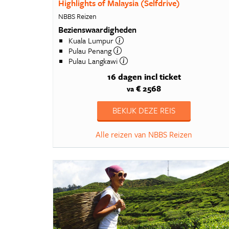
Highlights of Malaysia (Selfdrive)
2
NBBS Reizen
Bezienswaardigheden
1
Kuala Lumpur
1
Pulau Penang
Pulau Langkawi
16 dagen
incl ticket
€ 2568
va
BEKIJK DEZE REIS
Alle reizen van NBBS Reizen