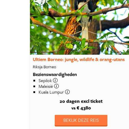
Ultiem Borneo: jungle, wildlife & orang-utans
Riksja Borneo
Bezienswaardigheden
Sepilok
Maleisië
Kuala Lumpur
20 dagen
excl ticket
€ 4380
va
BEKIJK DEZE REIS