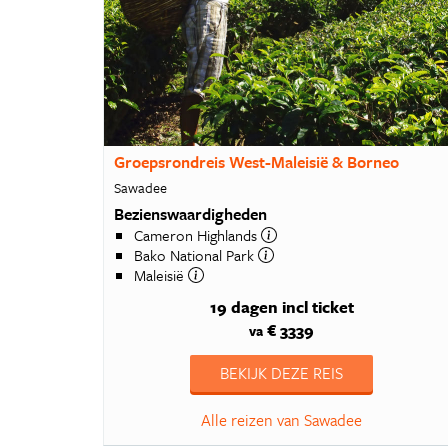
Groepsrondreis West-Maleisië & Borneo
Sawadee
Bezienswaardigheden
Cameron Highlands
Bako National Park
Maleisië
19 dagen
incl ticket
€ 3339
va
BEKIJK DEZE REIS
Alle reizen van Sawadee