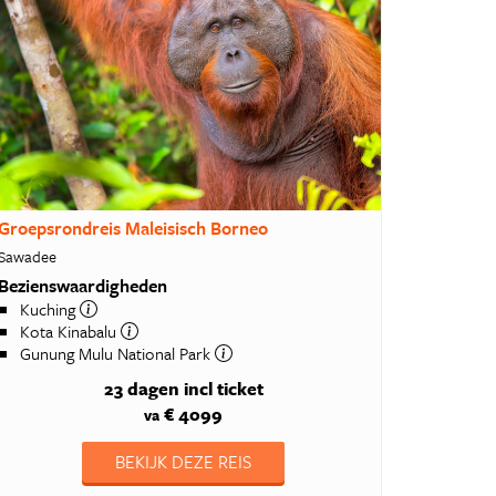
Groepsrondreis Maleisisch Borneo
Sawadee
Bezienswaardigheden
Kuching
Kota Kinabalu
Gunung Mulu National Park
23 dagen
incl ticket
€ 4099
va
BEKIJK DEZE REIS