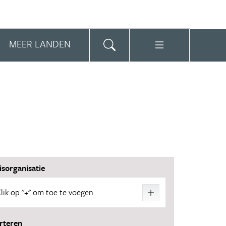
MEER LANDEN
isorganisatie
Klik op "+" om toe te voegen
24 reizen
rteren