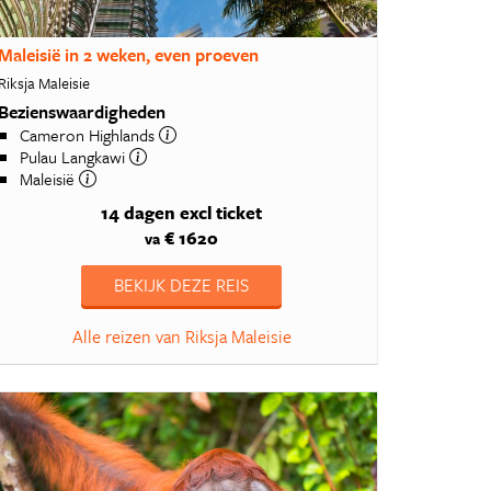
Maleisië in 2 weken, even proeven
Riksja Maleisie
Bezienswaardigheden
Cameron Highlands
Pulau Langkawi
Maleisië
14 dagen
excl ticket
€ 1620
va
BEKIJK DEZE REIS
Alle reizen van Riksja Maleisie