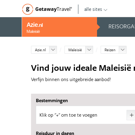
alle sites
Getaway
Travel
©
Azie
REISORGA
.nl
Maleisië
Azie.nl
Maleisië
Reizen
Vind jouw ideale Maleisië 
Verfijn binnen ons uitgebreide aanbod!
Bestemmingen
Klik op "+" om toe te voegen
6
Reisduur in dagen