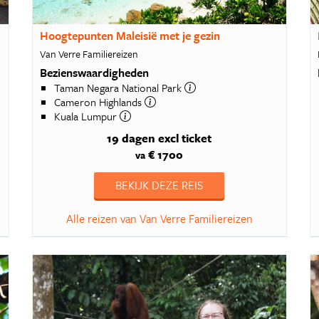
Hoogtepunten Maleisië met je gezin
Van Verre Familiereizen
Bezienswaardigheden
Taman Negara National Park
Cameron Highlands
Kuala Lumpur
19 dagen
excl ticket
€ 1700
va
BEKIJK DEZE REIS
Alle reizen van Van Verre Familiereizen