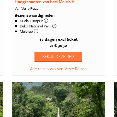
Hoogtepunten van heel Maleisië
Van Verre Reizen
Bezienswaardigheden
Kuala Lumpur
Bako National Park
Maleisië
17 dagen
excl ticket
€ 3050
va
BEKIJK DEZE REIS
Alle reizen van Van Verre Reizen