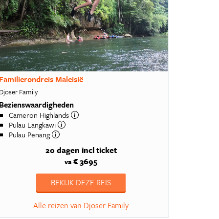
Familierondreis Maleisië
Djoser Family
Bezienswaardigheden
Cameron Highlands
Pulau Langkawi
Pulau Penang
20 dagen
incl ticket
€ 3695
va
BEKIJK DEZE REIS
Alle reizen van Djoser Family