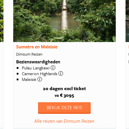
Sumatra en Maleisie
Dimsum Reizen
Bezienswaardigheden
Pulau Langkawi
Cameron Highlands
Maleisië
20 dagen
excl ticket
€ 3095
va
BEKIJK DEZE REIS
Alle reizen van Dimsum Reizen