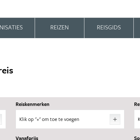
NISATIES
REIZEN
REISGIDS
reis
Reiskenmerken
Re
Klik op "+" om toe te voegen
62 reizen
Vanafprijs
So