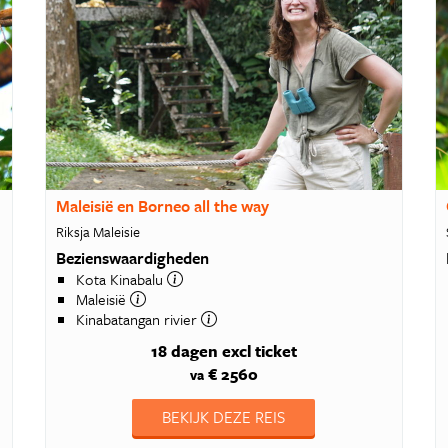
Maleisië en Borneo all the way
Riksja Maleisie
Bezienswaardigheden
Kota Kinabalu
Maleisië
Kinabatangan rivier
18 dagen
excl ticket
€ 2560
va
BEKIJK DEZE REIS