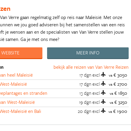
izen
 Van Verre gaan regelmatig zelf op reis naar Maleisië. Met onze
kunnen we jou goed adviseren bij het samenstellen van een reis
eeft je wensen aan en de specialisten van Van Verre stellen jouw
sië samen. Ga je met ons mee?
 WEBSITE
MEER INFO
en
bekijk alle reizen van Van Verre Reizen
an heel Maleisië
17 dgn
excl
€ 3050
va
West-Maleisië
17 dgn
excl
€ 2700
va
eplantages en stranden
13 dgn
excl
€ 1850
va
an West-Maleisië
19 dgn
excl
€ 3250
va
est-Maleisië en Bali
20 dgn
excl
€ 1900
va