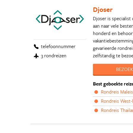
Djoser
Djoser is specialist
aan naar vele beste
honderd en behoort
vakantiebestemming
telefoonnummer
gevarieerde rondrei
zelfstandig te bezo
3 rondreizen
BEZOEK
Best geboekte reiz
Rondreis Malei
Rondreis West-
Rondreis Thaila