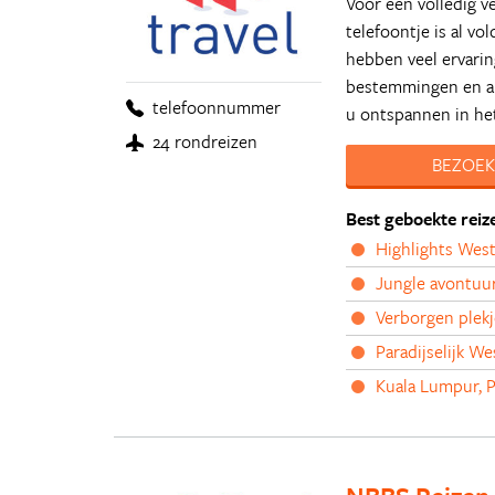
Voor een volledig ve
telefoontje is al v
hebben veel ervarin
bestemmingen en al 
telefoonnummer
u ontspannen in het
24 rondreizen
BEZOEK
Best geboekte reiz
Highlights West
Jungle avontuur
Verborgen plekj
Paradijselijk We
Kuala Lumpur, 