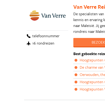
Van Verre Re
De specialisten van
kennis en ervaring 
naar Maleisië. Jij g
rondreis naar Malei
telefoonnummer
BEZOEK
16 rondreizen
Best geboekte reiz
Hoogtepunten v
De charme van 
Oerwouden, the
Hoogtepunten v
Hoogtepunten W