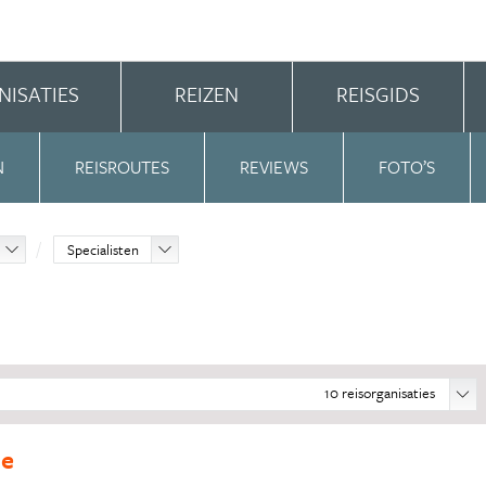
NISATIES
REIZEN
REISGIDS
N
REISROUTES
REVIEWS
FOTO’S
Specialisten
10
reisorganisaties
ie