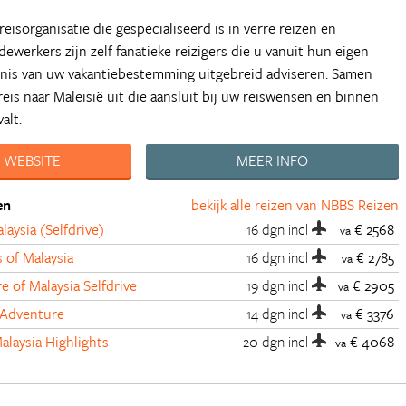
eisorganisatie die gespecialiseerd is in verre reizen en
werkers zijn zelf fanatieke reizigers die u vanuit hun eigen
nnis van uw vakantiebestemming uitgebreid adviseren. Samen
reis naar Maleisië uit die aansluit bij uw reiswensen en binnen
alt.
 WEBSITE
MEER INFO
en
bekijk alle reizen van NBBS Reizen
laysia (Selfdrive)
16 dgn
incl
€ 2568
va
s of Malaysia
16 dgn
incl
€ 2785
va
e of Malaysia Selfdrive
19 dgn
incl
€ 2905
va
 Adventure
14 dgn
incl
€ 3376
va
laysia Highlights
20 dgn
incl
€ 4068
va