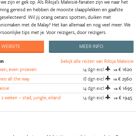
we zijn er gek op. Als Riksja’s Maleisië-fanaten zijn we naar het
ming gereisd en hebben de mooiste slaapplekken en gaafste
 geselecteerd. Wil jij orang oetans spotten, duiken met
nnismaken met de Malay? Het kan allemaal en nog veel meer. We
soonlijke tips met je. Voor reizigers, door reizigers.
 WEBSITE
MEER INFO
en
bekijk alle reizen van Riksja Maleisie
eken, even proeven
14 dgn
excl
€ 1620
va
neo all the way
18 dgn
excl
€ 2560
va
eisië
14 dgn
excl
€ 1695
va
 2 weken – stad, jungle, eiland
14 dgn
excl
€ 1945
va