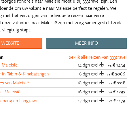
rzorgde rondreis naar Maleisië moet u bij 333travel zijn. Een
oldoende om uw vakantie naar Maleisië perfect te regelen. We
g met het verzorgen van individuele reizen naar verre
onze vakanties naar Maleisië zijn met zorg samengesteld zodat
 vliegtuig stapt.
 WEBSITE
MEER INFO
en
bekijk alle reizen van 333travel
-Maleisië
14 dgn
excl
€ 1434
va
 in Tabin & Kinabatangan
6 dgn
excl
€ 2066
va
es van Maleisië
18 dgn
excl
€ 3318
va
st-Maleisië
16 dgn
excl
€ 1293
va
Penang en Langkawi
17 dgn
excl
€ 1179
va