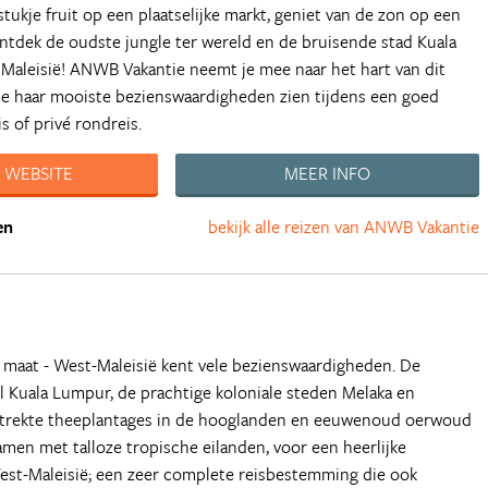
tukje fruit op een plaatselijke markt, geniet van de zon op een
ntdek de oudste jungle ter wereld en de bruisende stad Kuala
Maleisië! ANWB Vakantie neemt je mee naar het hart van dit
t je haar mooiste bezienswaardigheden zien tijdens een goed
s of privé rondreis.
 WEBSITE
MEER INFO
en
bekijk alle reizen van ANWB Vakantie
 maat - West-Maleisië kent vele bezienswaardigheden. De
Kuala Lumpur, de prachtige koloniale steden Melaka en
trekte theeplantages in de hooglanden en eeuwenoud oerwoud
amen met talloze tropische eilanden, voor een heerlijke
West-Maleisië; een zeer complete reisbestemming die ook