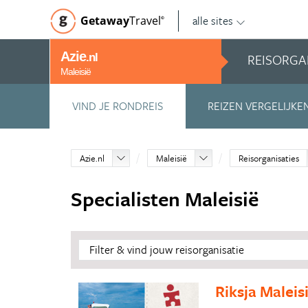
alle sites
Getaway
Travel
©
Azie
REISORGA
.nl
Maleisië
VIND JE RONDREIS
REIZEN VERGELIJKE
Azie.nl
Maleisië
Reisorganisaties
Specialisten Maleisië
Filter & vind jouw reisorganisatie
Riksja Maleis