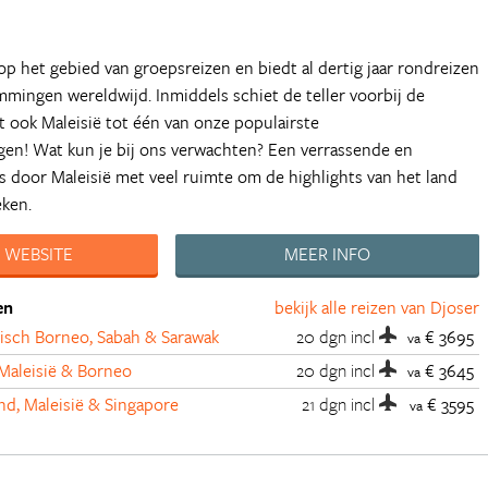
 op het gebied van groepsreizen en biedt al dertig jaar rondreizen
mmingen wereldwijd. Inmiddels schiet de teller voorbij de
 ook Maleisië tot één van onze populairste
en! Wat kun je bij ons verwachten? Een verrassende en
s door Maleisië met veel ruimte om de highlights van het land
eken.
 WEBSITE
MEER INFO
en
bekijk alle reizen van Djoser
sisch Borneo, Sabah & Sarawak
20 dgn
incl
€ 3695
va
Maleisië & Borneo
20 dgn
incl
€ 3645
va
nd, Maleisië & Singapore
21 dgn
incl
€ 3595
va