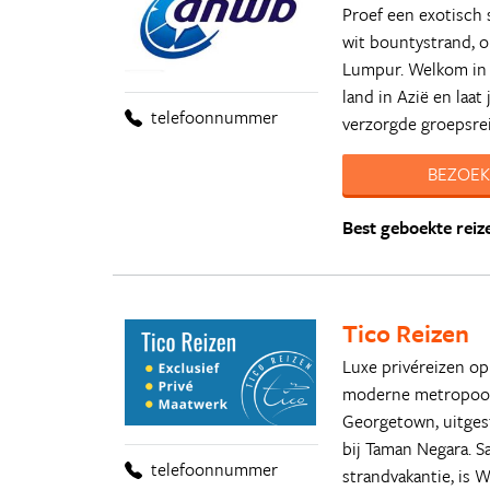
Proef een exotisch s
wit bountystrand, o
Lumpur. Welkom in 
land in Azië en laa
telefoonnummer
verzorgde groepsrei
BEZOEK
Best geboekte reiz
Tico Reizen
Luxe privéreizen op
moderne metropool 
Georgetown, uitges
bij Taman Negara. S
telefoonnummer
strandvakantie, is 