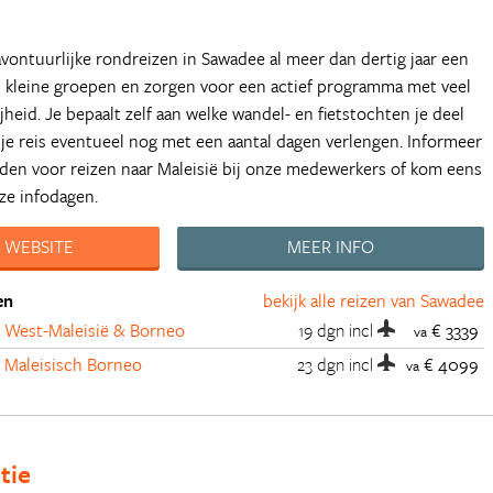
vontuurlijke rondreizen in Sawadee al meer dan dertig jaar een
n kleine groepen en zorgen voor een actief programma met veel
jheid. Je bepaalt zelf aan welke wandel- en fietstochten je deel
je reis eventueel nog met een aantal dagen verlengen. Informeer
eden voor reizen naar Maleisië bij onze medewerkers of kom eens
nze infodagen.
 WEBSITE
MEER INFO
en
bekijk alle reizen van Sawadee
 West-Maleisië & Borneo
19 dgn
incl
€ 3339
va
 Maleisisch Borneo
23 dgn
incl
€ 4099
va
tie