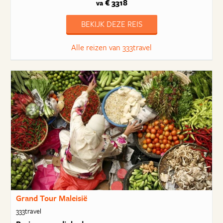
€ 3318
va
BEKIJK DEZE REIS
Alle reizen van 333travel
Grand Tour Maleisië
333travel