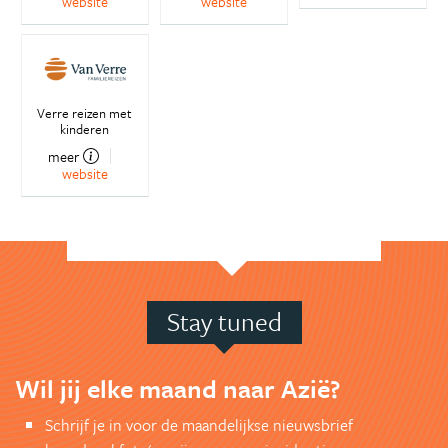
website
website
Verre reizen met
kinderen
meer
website
Stay tuned
Wil jij elke maand naar Azië?
Schrijf je in voor de maandelijkse nieuwsbrief