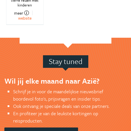
Verre reizen met
kinderen
meer
website
Stay tuned
Wil jij elke maand naar Azië?
Schrijf je in voor de maandelijkse nieuwsbrief
boordevol foto's, prijsvragen en insider tips.
Ook ontvang je speciale deals van onze partners.
En profiteer je van de leukste kortingen op
reisproducten.