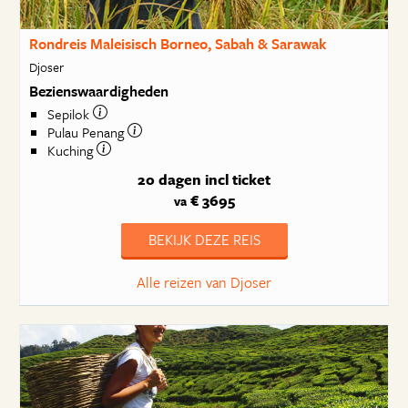
Rondreis Maleisisch Borneo, Sabah & Sarawak
Djoser
Bezienswaardigheden
Sepilok
Pulau Penang
Kuching
20 dagen
incl ticket
€ 3695
va
BEKIJK DEZE REIS
Alle reizen van Djoser