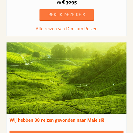
€ 3095
va
BEKIJK DEZE REIS
Alle reizen van Dimsum Reizen
Wij hebben
88 reizen
gevonden naar Maleisië