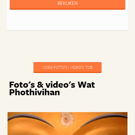
BEKIJKEN
VOEG FOTO'S / VIDEO'S TOE
Foto's & video's Wat
Phothivihan