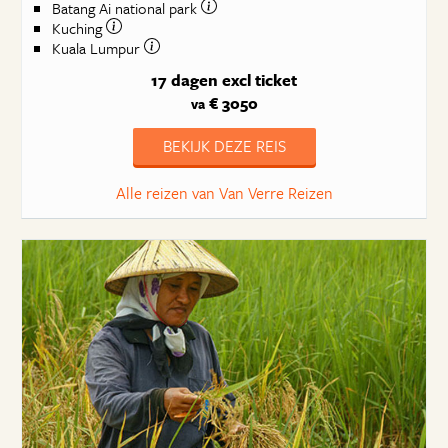
Batang Ai national park
Kuching
Kuala Lumpur
17 dagen
excl ticket
€ 3050
va
BEKIJK DEZE REIS
Alle reizen van Van Verre Reizen