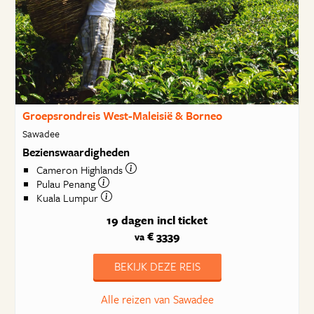
Groepsrondreis West-Maleisië & Borneo
Sawadee
Bezienswaardigheden
Cameron Highlands
Pulau Penang
Kuala Lumpur
19 dagen
incl ticket
€ 3339
va
BEKIJK DEZE REIS
Alle reizen van Sawadee