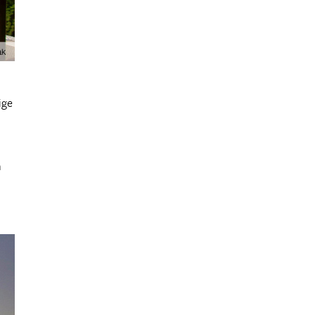
ige
n