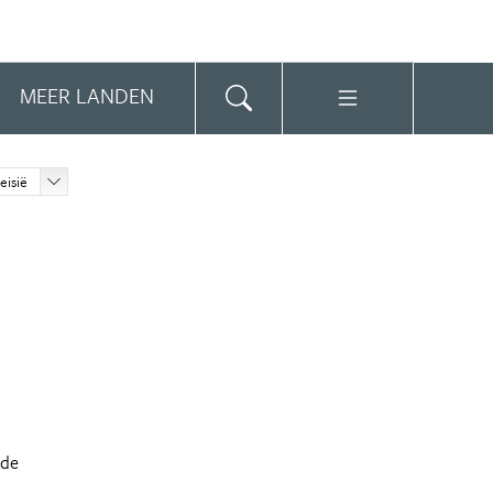
MEER LANDEN
eisië
 de