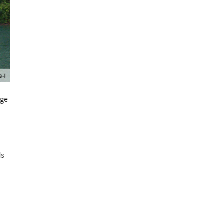
oge
ls