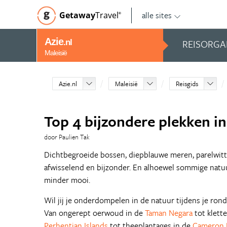
alle sites
Getaway
Travel
©
Azie
REISORGA
.nl
Maleisië
Azie.nl
Maleisië
Reisgids
Top 4 bijzondere plekken in
door Paulien Tak
Dichtbegroeide bossen, diepblauwe meren, parelwitte
afwisselend en bijzonder. En alhoewel sommige natuur
minder mooi.
Wil jij je onderdompelen in de natuur tijdens je ron
Van ongerept oerwoud in de
Taman Negara
tot klett
Perhentian Islands
tot theeplantages in de
Cameron 