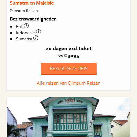
Sumatra en Maleisie
Dimsum Reizen
Bezienswaardigheden
Bali
Indonesië
Sumatra
20 dagen
excl ticket
€ 3095
va
BEKIJK DEZE REIS
Alle reizen van Dimsum Reizen