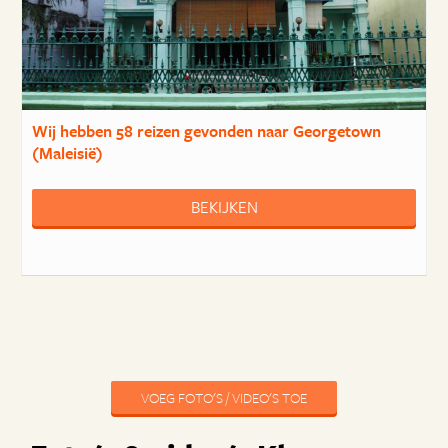
Wij hebben
58 reizen
gevonden naar Georgetown
(Maleisië)
BEKIJKEN
VOEG FOTO'S / VIDEO'S TOE