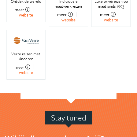
Ontdek de wereld
Individuele
Luxe privéreizen op
maatwerkreizen
maat sinds 1993
meer
meer
meer
website
website
website
Verre reizen met
kinderen
meer
website
Stay tuned