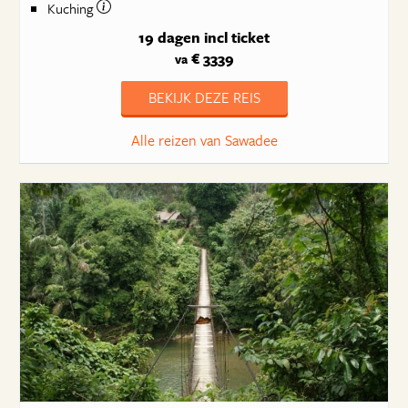
Kuching
19 dagen
incl ticket
€ 3339
va
BEKIJK DEZE REIS
Alle reizen van Sawadee