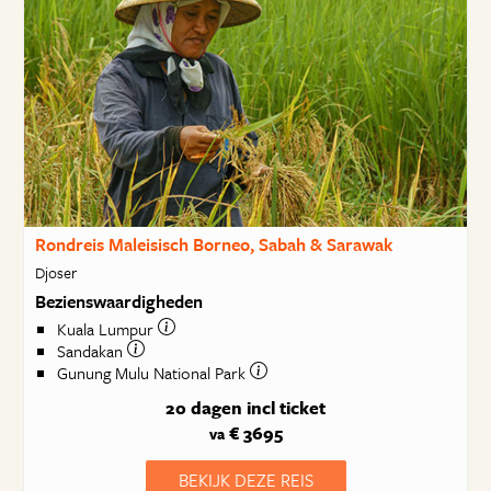
Rondreis Maleisisch Borneo, Sabah & Sarawak
Djoser
Bezienswaardigheden
Kuala Lumpur
Sandakan
Gunung Mulu National Park
20 dagen
incl ticket
€ 3695
va
BEKIJK DEZE REIS