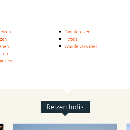
eizen
Familiereizen
izen
Hotels
enen
Wandelvakanties
isten
anties
Reizen India