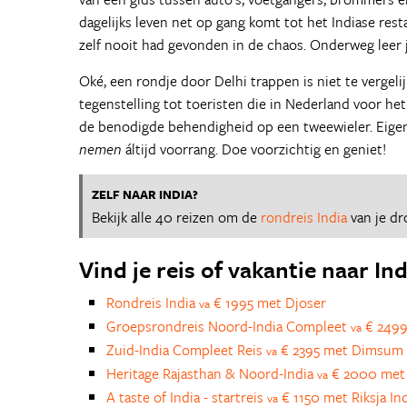
dagelijks leven net op gang komt tot het Indiase resta
zelf nooit had gevonden in de chaos. Onderweg leer 
Oké, een rondje door Delhi trappen is niet te vergeli
tegenstelling tot toeristen die in Nederland voor het
de benodigde behendigheid op een tweewieler. Eigenli
nemen
áltijd voorrang. Doe voorzichtig en geniet!
ZELF NAAR INDIA?
Bekijk alle 40 reizen om de
rondreis India
van je d
Vind je reis of vakantie naar Ind
Rondreis India
€ 1995 met Djoser
va
Groepsrondreis Noord-India Compleet
€ 2499
va
Zuid-India Compleet Reis
€ 2395 met Dimsum 
va
Heritage Rajasthan & Noord-India
€ 2000 met
va
A taste of India - startreis
€ 1150 met Riksja In
va