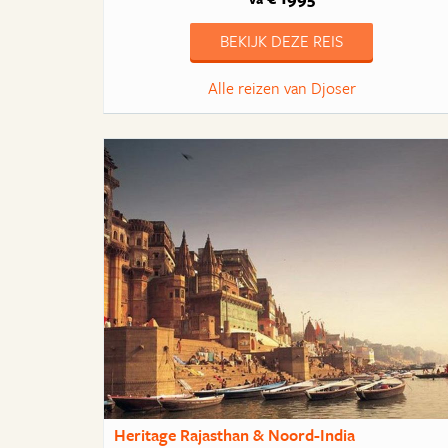
BEKIJK DEZE REIS
Alle reizen van Djoser
Heritage Rajasthan & Noord-India