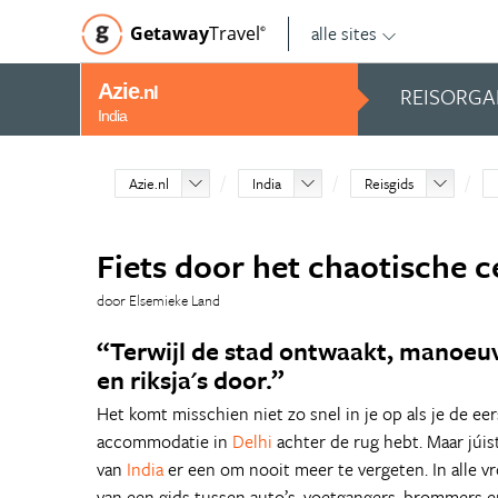
alle sites
Getaway
Travel
©
Azie
REISORGA
.nl
India
Azie.nl
India
Reisgids
Fiets door het chaotische c
door Elsemieke Land
“Terwijl de stad ontwaakt, manoeuv
en riksja's door.”
Het komt misschien niet zo snel in je op als je de eer
accommodatie in
Delhi
achter de rug hebt. Maar júi
van
India
er een om nooit meer te vergeten. In alle v
van een gids tussen auto’s, voetgangers, brommers en