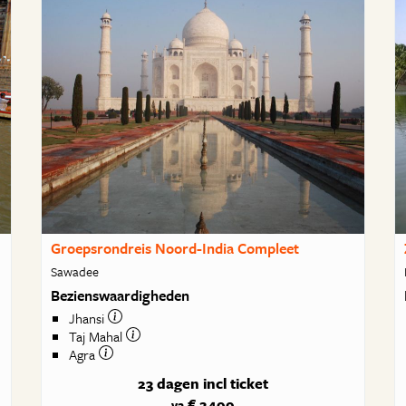
Groepsrondreis Noord-India Compleet
Sawadee
Bezienswaardigheden
Jhansi
Taj Mahal
Agra
23 dagen
incl ticket
€ 2499
va