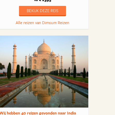
BEKIJK DEZE REIS
Alle reizen van Dimsum Reizen
Wij hebben
40 reizen
gevonden naar India