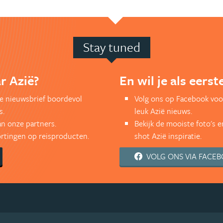
Stay tuned
r Azië?
En wil je als eers
kse nieuwsbrief boordevol
Volg ons op Facebook voo
s.
leuk Azië nieuws.
an onze partners.
Bekijk de mooiste foto's 
kortingen op reisproducten.
shot Azië inspiratie.
VOLG ONS VIA FACE