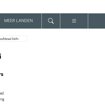
MEER LANDEN
hoofdstad Delhi
i
rs
tad
ing
t