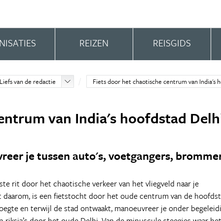
NISATIES
REIZEN
REISGIDS
Liefs van de redactie
Fiets door het chaotische centrum van India's 
entrum van India's hoofdstad Delh
reer je tussen auto's, voetgangers, bromme
ste rit door het chaotische verkeer van het vliegveld naar je
st daarom, is een fietstocht door het oude centrum van de hoofds
roegte en terwijl de stad ontwaakt, manoeuvreer je onder begeleid
 riksja’s door het oude Delhi. Van de minuscule steegjes waar he