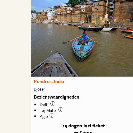
Rondreis India
Djoser
Bezienswaardigheden
Delhi
Taj Mahal
Agra
15 dagen
incl ticket
€ 1995
va