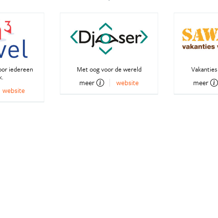
oor iedereen
Met oog voor de wereld
Vakanties 
k.
meer
website
meer
website