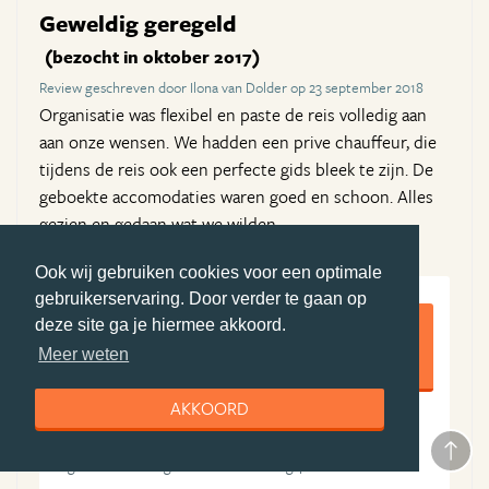
Geweldig geregeld
(bezocht in oktober 2017)
Review geschreven door Ilona van Dolder op 23 september 2018
Organisatie was flexibel en paste de reis volledig aan
aan onze wensen. We hadden een prive chauffeur, die
tijdens de reis ook een perfecte gids bleek te zijn. De
geboekte accomodaties waren goed en schoon. Alles
gezien en gedaan wat we wilden.
Ook wij gebruiken cookies voor een optimale
gebruikerservaring. Door verder te gaan op
9,5
deze site ga je hiermee akkoord.
Meer weten
AKKOORD
10
9
Algemene ervaring
Boekingsproces