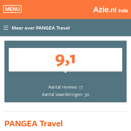
Azie
.nl
MENU
India
9,1
Aantal reviews: 17
Aantal waarderingen: 30
PANGEA Travel