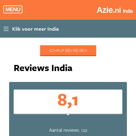
Azie
.nl
MENU
India
SCHRIJF EEN REVIEW
Reviews India
8,1
Aantal reviews: 122