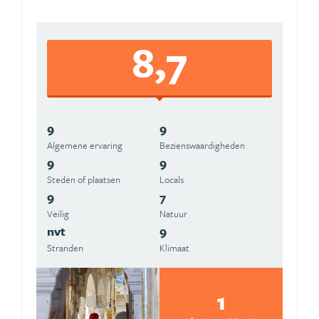
8,7
9
9
Algemene ervaring
Beziens­waardigheden
9
9
Steden of plaatsen
Locals
9
7
Veilig
Natuur
nvt
9
Stranden
Klimaat
1