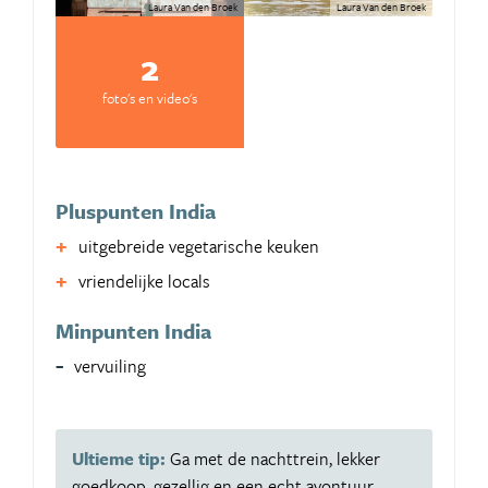
Laura Van den Broek
Laura Van den Broek
2
foto's en video's
Pluspunten India
uitgebreide vegetarische keuken
vriendelijke locals
Minpunten India
vervuiling
Ultieme tip:
Ga met de nachttrein, lekker
goedkoop, gezellig en een echt avontuur.