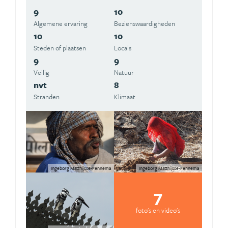
9
10
Algemene ervaring
Beziens­waardigheden
10
10
Steden of plaatsen
Locals
9
9
Veilig
Natuur
nvt
8
Stranden
Klimaat
Ingeborg Matthijsse-Fennema
Ingeborg Matthijsse-Fennema
7
foto's en video's