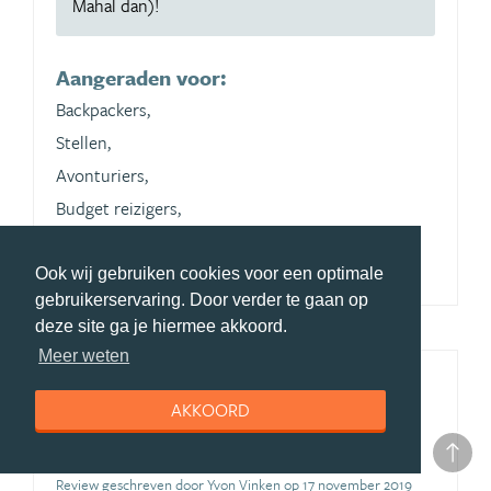
Mahal dan)!
Aangeraden voor:
Backpackers,
Stellen,
Avonturiers,
Budget reizigers,
Cultuurliefhebbers
Ook wij gebruiken cookies voor een optimale
gebruikerservaring. Door verder te gaan op
deze site ga je hiermee akkoord.
Meer weten
Prachtig land waar ik verliefd op
AKKOORD
ben geworden!
(bezocht in september 2019)
Review geschreven door Yvon Vinken op 17 november 2019