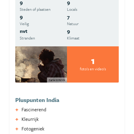
9
9
Steden of plaatsen
Locals
9
7
Veilig
Natuur
nvt
9
Stranden
Klimaat
1
foto's en video's
Carla Wilbrink
Pluspunten India
Fascinerend
Kleurrijk
Fotogeniek