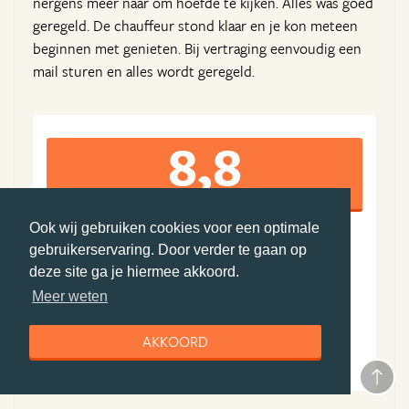
nergens meer naar om hoefde te kijken. Alles was goed
geregeld. De chauffeur stond klaar en je kon meteen
beginnen met genieten. Bij vertraging eenvoudig een
mail sturen en alles wordt geregeld.
8,8
Ook wij gebruiken cookies voor een optimale
10
9
gebruikerservaring. Door verder te gaan op
deze site ga je hiermee akkoord.
Algemene ervaring
Boekingsproces
9
8
Meer weten
Reisleiding
Accommodatie(s)
9
8
AKKOORD
Vervoer
Prijs-kwaliteit