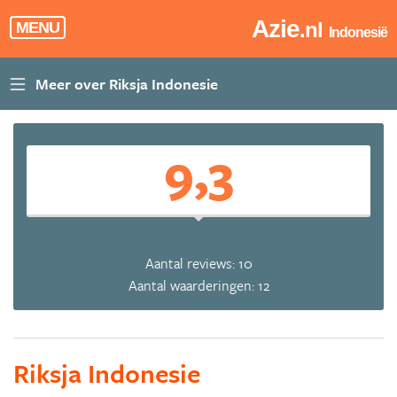
Azie
.nl
MENU
Indonesië
9,3
Aantal reviews: 10
Aantal waarderingen: 12
Riksja Indonesie