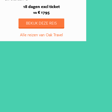
18 dagen
excl ticket
€ 1795
va
BEKIJK DEZE REIS
Alle reizen van Oak Travel