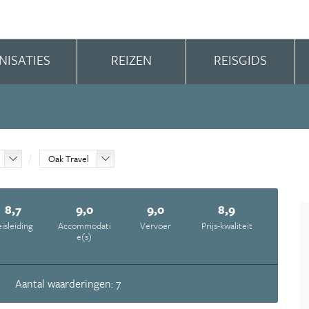
NISATIES
REIZEN
REISGIDS
Oak Travel
8,7
9,0
9,0
8,9
isleiding
Accommodati
Vervoer
Prijs-kwaliteit
e(s)
Aantal waarderingen: 7