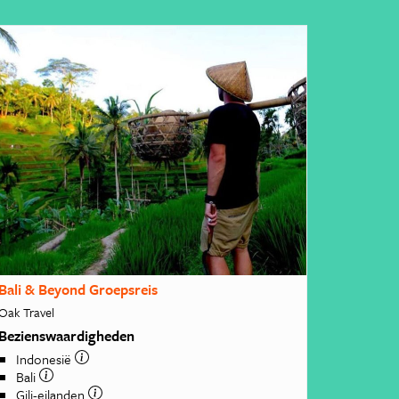
Bali & Beyond Groepsreis
Oak Travel
Bezienswaardigheden
Indonesië
Bali
Gili-eilanden