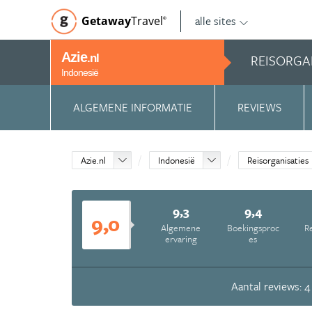
alle sites
Getaway
Travel
©
Azie
REISORGA
.nl
Indonesië
ALGEMENE INFORMATIE
REVIEWS
Azie.nl
Indonesië
Reisorganisaties
9,3
9,4
9,0
Algemene
Boekingsproc
Re
ervaring
es
Aantal reviews: 4