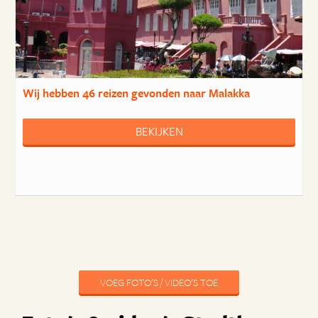
Wij hebben
46 reizen
gevonden naar Malakka
BEKIJKEN
VOEG FOTO'S / VIDEO'S TOE