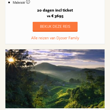
Maleisië
20 dagen
incl ticket
€ 3695
va
BEKIJK DEZE REIS
Alle reizen van Djoser Family