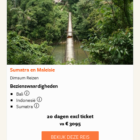
Sumatra en Maleisie
Dimsum Reizen
Bezienswaardigheden
Bali
Indonesië
Sumatra
20 dagen
excl ticket
€ 3095
va
BEKIJK DEZE REIS