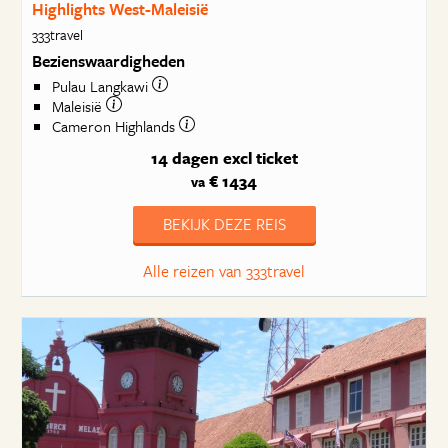
Highlights West-Maleisië
333travel
Bezienswaardigheden
Pulau Langkawi
Maleisië
Cameron Highlands
14 dagen
excl ticket
€ 1434
va
BEKIJK DEZE REIS
Alle reizen van 333travel